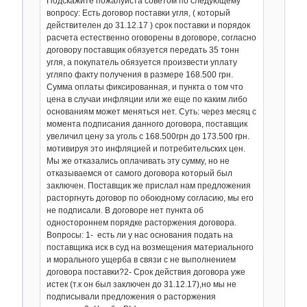
Подскажите пожалуйста советом по следующему
вопросу: Есть договор поставки угля, ( который
действителен до 31.12.17 ) срок поставки и порядок
расчета естественно оговорены в договоре, согласно
договору поставщик обязуется передать 35 тонн
угля, а покупатель обязуется произвести уплату
угляпо факту получения в размере 168.500 грн.
Сумма оплаты фиксированная, и пункта о том что
цена в случаи инфляции или же еще по каким либо
основаниям может меняться нет. Суть: через месяц с
момента подписания данного договора, поставщик
увеличил цену за уголь с 168.500грн до 173.500 грн.
мотивируя это инфляцией и потребительских цен.
Мы же отказались оплачивать эту сумму, но не
отказываемся от самого договора который был
заключен. Поставщик же прислал нам предложения
расторгнуть договор по обоюдному согласию, мы его
не подписали. В договоре нет пункта об
одностороннем порядке расторжения договора.
Вопросы: 1- есть ли у нас основания подать на
поставщика иск в суд на возмещения материального
и морального ущерба в связи с не выполнением
договора поставки?2- Срок действия договора уже
истек (т.к он был заключен до 31.12.17),но мы не
подписывали предложения о расторжения