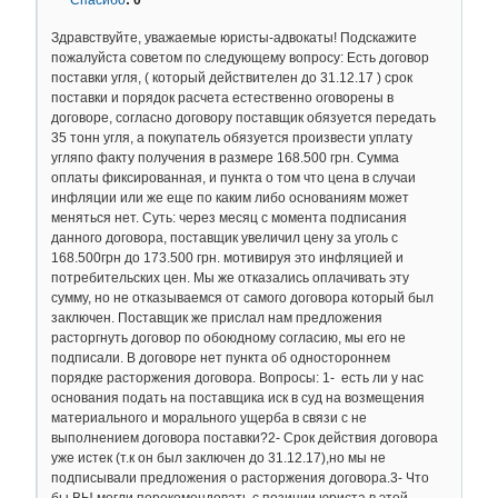
Здравствуйте, уважаемые юристы-адвокаты! Подскажите
пожалуйста советом по следующему вопросу: Есть договор
поставки угля, ( который действителен до 31.12.17 ) срок
поставки и порядок расчета естественно оговорены в
договоре, согласно договору поставщик обязуется передать
35 тонн угля, а покупатель обязуется произвести уплату
угляпо факту получения в размере 168.500 грн. Сумма
оплаты фиксированная, и пункта о том что цена в случаи
инфляции или же еще по каким либо основаниям может
меняться нет. Суть: через месяц с момента подписания
данного договора, поставщик увеличил цену за уголь с
168.500грн до 173.500 грн. мотивируя это инфляцией и
потребительских цен. Мы же отказались оплачивать эту
сумму, но не отказываемся от самого договора который был
заключен. Поставщик же прислал нам предложения
расторгнуть договор по обоюдному согласию, мы его не
подписали. В договоре нет пункта об одностороннем
порядке расторжения договора. Вопросы: 1- есть ли у нас
основания подать на поставщика иск в суд на возмещения
материального и морального ущерба в связи с не
выполнением договора поставки?2- Срок действия договора
уже истек (т.к он был заключен до 31.12.17),но мы не
подписывали предложения о расторжения договора.3- Что