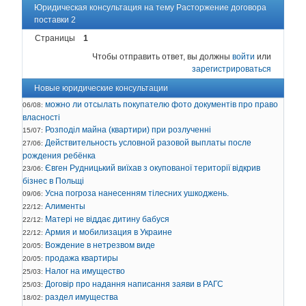
Юридическая консультация на тему Расторжение договора
поставки 2
Страницы
1
Чтобы отправить ответ, вы должны
войти
или
зарегистрироваться
Новые юридические консультации
можно ли отсылать покупателю фото документів про право
06/08:
власності
Розподіл майна (квартири) при розлученні
15/07:
Действительность условной разовой выплаты после
27/06:
рождения ребёнка
Євген Рудницький виїхав з окупованої території відкрив
23/06:
бізнес в Польщі
Усна погроза нанесенням тілесних ушкоджень.
09/06:
Алименты
22/12:
Матері не віддає дитину бабуся
22/12:
Армия и мобилизация в Украине
22/12:
Вождение в нетрезвом виде
20/05:
продажа квартиры
20/05:
Налог на имущество
25/03:
Договір про надання написання заяви в РАГС
25/03:
раздел имущества
18/02: