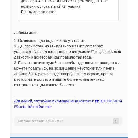
договора.3- Что бы ВЫ могли порекомендовать с
позиции юриста в этой ситуации?
Благодарю за ответ.
Добрый день.
1. Основания для подачи иска у вас есть.
2. Да, срок истек, но как правило в таких договорах
указывают "до полного выполнения условий", и срок исковой
давности к договорам, как правило три года.
3. Если вы хотите судебные тяжбы в данном вопросе, то вы
можете подать иск, на возмещение неустойки или пени (
должно быть указано в договоре), в ином случаи, просто
расторгните договор и ищите более компетентных
контрагентов для вашего бизнеса.
Для личной, платной консультации наши контакты: ☎️: 097-178-20-74
✉️: urist_inform@ukr.net
Спасибо сказали:
Юрий 1988
1