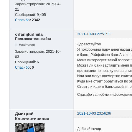
Зарегистрирован:
2015-04-
21
Сообщений:
9,405
Спасибо
:
2342
orfanijludmila
2021-10-03 22:51:11
Пользователь сайта
Здравствуйте!
Неактивен
Я похоронила пару дней назад о
Зарегистрирован:
2021-10-
в банке Райфайзен банк Аваль!
03
Меня интересует такой вопрос: "
Сообщений:
6
Может ли банк заставить меня п
Спасибо
:
0
претензию по поводу погашени
Или они могут посмертно списат
Куда мне стоит обратиться по э
Стоит ли идти в банк самой и п
Спасибо за любую информацию
Дмитрий
2021-10-03 23:56:36
Константинович
Добрый вечер.