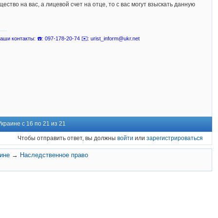
ство на вас, а лицевой счет на отце, то с вас могут взыскать данную
ши контакты: ☎️: 097-178-20-74 ✉️: urist_inform@ukr.net
краине с 16 по 21 из 21
Чтобы отправить ответ, вы должны
войти
или
зарегистрироваться
аине
→
Наследственное право