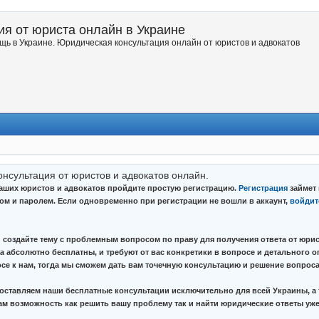
я от юриста онлайн в Украине
ь в Украине. Юридическая консультация онлайн от юристов и адвокатов
онсультация от юристов и адвокатов онлайн.
наших юристов и адвокатов пройдите простую регистрацию.
Регистрация
займет 
ном и паролем. Если одновременно при регистрации не вошли в аккаунт,
войдит
 создайте тему с проблемным вопросом по праву для получения ответа от юрис
а абсолютно бесплатны, и требуют от вас конкретики в вопросе и детального о
се к нам, тогда мы сможем дать вам точечную консультацию и решение вопроса
ставляем наши бесплатные консультации исключительно для всей Украины, а 
вам возможность как решить вашу проблему так и найти юридические ответы уже