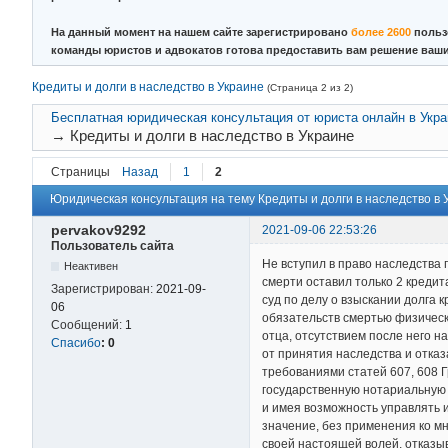
На данный момент на нашем сайте зарегистрировано
более 2600
польз
команды юристов и адвокатов готова предоставить вам решение ваш
Кредиты и долги в наследство в Украине
(Страница 2 из 2)
Бесплатная юридическая консультация от юриста онлайн в Укр
→
Кредиты и долги в наследство в Украине
Страницы
Назад
1
2
Юридическая консультация на тему Кредиты и долги в наследство в У
pervakov9292
2021-09-06 22:53:26
Пользователь сайта
Не вступил в право наследства 
Неактивен
смерти оставил только 2 кредита
Зарегистрирован:
2021-09-
суд по делу о взыскании долга
06
обязательств смертью физическо
Сообщений:
1
отца, отсутствием после него 
Спасибо
:
0
от принятия наследства и отказ
требованиями статей 607, 608 
государственную нотариальную 
и имея возможность управлять 
значение, без применения ко мн
своей настоящей волей, отказыв