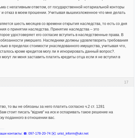
сьма с негативным ответом, от государственной нотариальной конторы
т и отказ в моем прошении. Учитывая вышеизложенное что мне делать
ляется шесть месяцев со времени открытия наследства, то есть со дня
ния о принятии наследства. Принятие наследства – это
орое удостоверяет его согласие вступить в наследственные права. В
 обязанности умершего. Наследники должны удовлетворить требования
лько в пределах стоимости унаследованного имущества, учитывая что,
осталось кроме кредитов могу ли я игнорировать данный вопрос?.
могут ли меня заставить платить кредиты отца если я не вступил в
17
о, то вы не обязаны за него платить согласно ч.2 ст. 1281
Вам стоит писать "відзив" на иск и оспаривать такое решение на
ску поданного в отношении вас.
ши контакты: ☎️: 097-178-20-74 ✉️: urist_inform@ukr.net