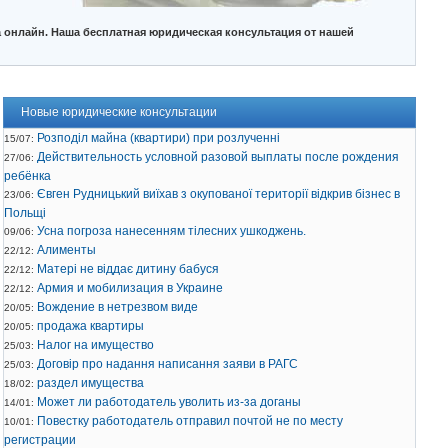
 онлайн. Наша бесплатная юридическая консультация от нашей
Новые юридические консультации
Розподіл майна (квартири) при розлученні
15/07:
Действительность условной разовой выплаты после рождения
27/06:
ребёнка
Євген Рудницький виїхав з окупованої території відкрив бізнес в
23/06:
Польщі
Усна погроза нанесенням тілесних ушкоджень.
09/06:
Алименты
22/12:
Матері не віддає дитину бабуся
22/12:
Армия и мобилизация в Украине
22/12:
Вождение в нетрезвом виде
20/05:
продажа квартиры
20/05:
Налог на имущество
25/03:
Договір про надання написання заяви в РАГС
25/03:
раздел имущества
18/02:
Может ли работодатель уволить из-за доганы
14/01:
Повестку работодатель отправил почтой не по месту
10/01:
регистрации