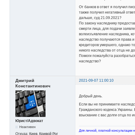
От банков в ответ я получил пи
также получил негативный отве
дальше, суд 21.09.2021?
По закону наследнику предостав
смерти лица, для подачи заявле
волеизъявление наследника, кот
наследство получаются права и
кредиторов умершего, однако то
никого наследства от отца не д
Помоги пожалуйста разобраться 
наследство?
Дмитрий
2021-09-07 11:00:10
Константинович
Добрый день.
Если вы не принимаете наследств
Гражданского кодекса Украины. 
взыскание с вас долги отца по и
Юрист/Адвокат
Неактивен
Для личной, платной консультации на
Откуда:
Киев, Кривой Рог