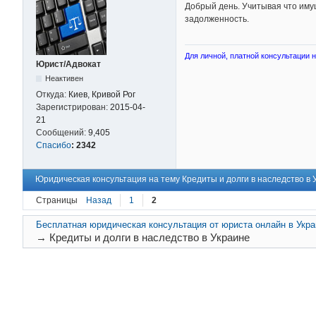
Добрый день. Учитывая что имуще
задолженность.
Для личной, платной консультации на
Юрист/Адвокат
Неактивен
Откуда:
Киев, Кривой Рог
Зарегистрирован:
2015-04-
21
Сообщений:
9,405
Спасибо
:
2342
Юридическая консультация на тему Кредиты и долги в наследство в У
Страницы
Назад
1
2
Бесплатная юридическая консультация от юриста онлайн в Укр
→
Кредиты и долги в наследство в Украине