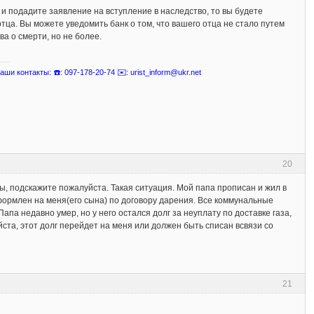
 и подадите заявление на вступление в наследство, то вы будете
тца. Вы можете уведомить банк о том, что вашего отца не стало путем
а о смерти, но не более.
ши контакты: ☎️: 097-178-20-74 ✉️: urist_inform@ukr.net
20
, подскажите пожалуйста. Такая ситуация. Мой папа прописан и жил в
формлен на меня(его сына) по договору дарения. Все коммунальные
апа недавно умер, но у него остался долг за неуплату по доставке газа,
йста, этот долг перейдет на меня или должен быть списан всвязи со
21