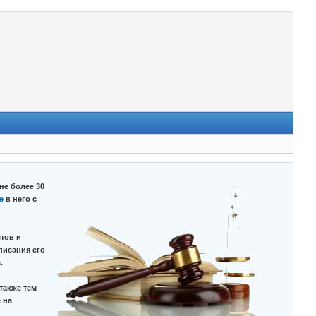
не более 30
е
в него с
тов и
писания его
.
также тем
 на