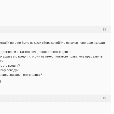
18
тца! У него не было никаких сбережений! Но остался непогашен кредит
Должна ли я, как его дочь, погашать его кредит"?
огашать его кредит или они не имеют никакого права, мне предъявить
я!?
ь его кредит?
тому поводу?
росить списания его кредита?
!
19