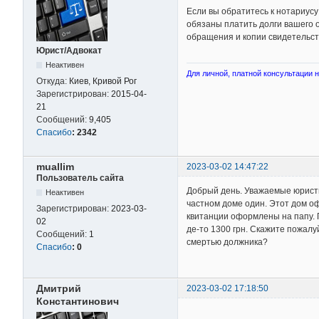
Если вы обратитесь к нотариусу
обязаны платить долги вашего о
обращения и копии свидетельств
Юрист/Адвокат
Неактивен
Для личной, платной консультации на
Откуда:
Киев, Кривой Рог
Зарегистрирован:
2015-04-
21
Сообщений:
9,405
Спасибо
:
2342
muallim
2023-03-02 14:47:22
Пользователь сайта
Добрый день. Уважаемые юристы
Неактивен
частном доме один. Этот дом о
Зарегистрирован:
2023-03-
квитанции оформлены на папу. П
02
де-то 1300 грн. Скажите пожалу
Сообщений:
1
смертью должника?
Спасибо
:
0
Дмитрий
2023-03-02 17:18:50
Константинович