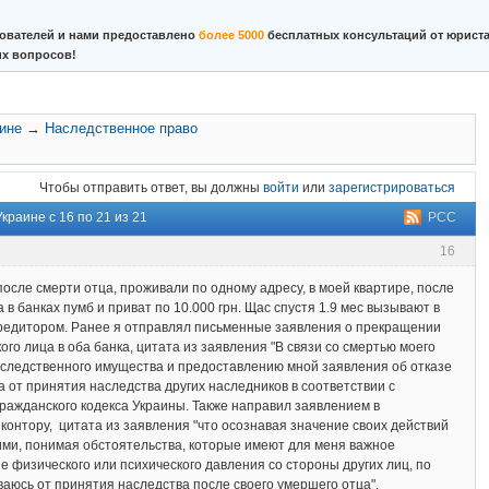
ователей и нами предоставлено
более 5000
бесплатных консультаций от юриста
их вопросов!
аине
→
Наследственное право
Чтобы отправить ответ, вы должны
войти
или
зарегистрироваться
краине с 16 по 21 из 21
РСС
16
после смерти отца, проживали по одному адресу, в моей квартире, после
 в банках пумб и приват по 10.000 грн. Щас спустя 1.9 мес вызывают в
 кредитором. Ранее я отправлял письменные заявления о прекращении
го лица в оба банка, цитата из заявления "В связи со смертью моего
наследственного имущества и предоставлению мной заявления об отказе
а от принятия наследства других наследников в соответствии с
Гражданского кодекса Украины. Также направил заявлением в
контору, цитата из заявления "что осознавая значение своих действий
ими, понимая обстоятельства, которые имеют для меня важное
е физического или психического давления со стороны других лиц, по
аюсь от принятия наследства после своего умершего отца".