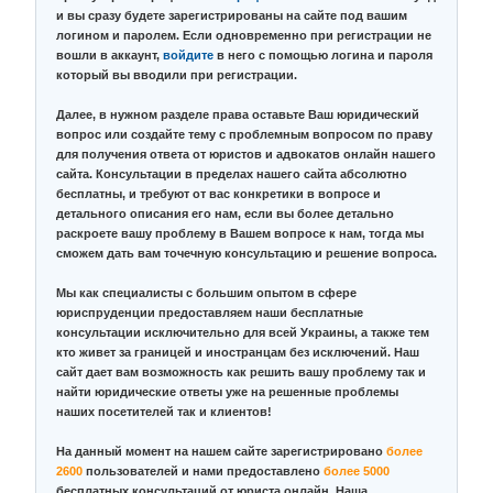
и вы сразу будете зарегистрированы на сайте под вашим
логином и паролем. Если одновременно при регистрации не
вошли в аккаунт,
войдите
в него с помощью логина и пароля
который вы вводили при регистрации.
Далее, в нужном разделе права оставьте Ваш юридический
вопрос или создайте тему с проблемным вопросом по праву
для получения ответа от юристов и адвокатов онлайн нашего
сайта. Консультации в пределах нашего сайта абсолютно
бесплатны, и требуют от вас конкретики в вопросе и
детального описания его нам, если вы более детально
раскроете вашу проблему в Вашем вопросе к нам, тогда мы
сможем дать вам точечную консультацию и решение вопроса.
Мы как специалисты с большим опытом в сфере
юриспруденции предоставляем наши бесплатные
консультации исключительно для всей Украины, а также тем
кто живет за границей и иностранцам без исключений. Наш
сайт дает вам возможность как решить вашу проблему так и
найти юридические ответы уже на решенные проблемы
наших посетителей так и клиентов!
На данный момент на нашем сайте зарегистрировано
более
2600
пользователей и нами предоставлено
более 5000
бесплатных консультаций от юриста онлайн. Наша