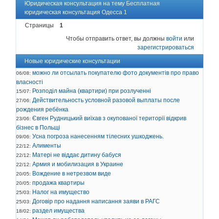
Юридическая консультация на тему Бесплатная
юридическая консультация Одесса 1
Страницы
1
Чтобы отправить ответ, вы должны
войти
или
зарегистрироваться
Новые юридические консультации
можно ли отсылать покупателю фото документів про право
06/08:
власності
Розподіл майна (квартири) при розлученні
15/07:
Действительность условной разовой выплаты после
27/06:
рождения ребёнка
Євген Рудницький виїхав з окупованої території відкрив
23/06:
бізнес в Польщі
Усна погроза нанесенням тілесних ушкоджень.
09/06:
Алименты
22/12:
Матері не віддає дитину бабуся
22/12:
Армия и мобилизация в Украине
22/12:
Вождение в нетрезвом виде
20/05:
продажа квартиры
20/05:
Налог на имущество
25/03:
Договір про надання написання заяви в РАГС
25/03:
раздел имущества
18/02: