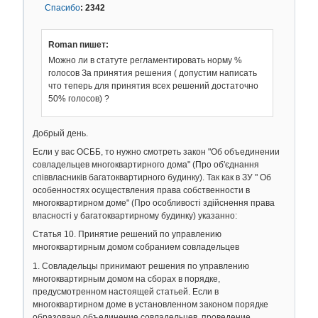
Спасибо
:
2342
Roman пишет:
Можно ли в статуте регламентировать норму %
голосов За принятия решения ( допустим написать
что теперь для принятия всех решений достаточно
50% голосов) ?
Добрый день.
Если у вас ОСББ, то нужно смотреть закон "Об объединении
совладельцев многоквартирного дома" (Про об'єднання
співвласників багатоквартирного будинку). Так как в ЗУ " Об
особенностях осуществления права собственности в
многоквартирном доме" (Про особливості здійснення права
власності у багатоквартирному будинку) указанно:
Статья 10. Принятие решений по управлению
многоквартирным домом собранием совладельцев
1. Совладельцы принимают решения по управлению
многоквартирным домом на сборах в порядке,
предусмотренном настоящей статьей. Если в
многоквартирном доме в установленном законом порядке
образовано объединение совладельцев, проведение