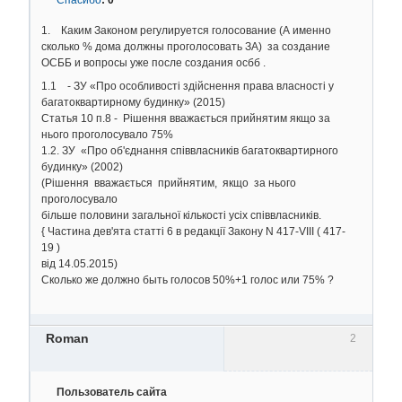
1. Каким Законом регулируется голосование (А именно
сколько % дома должны проголосовать ЗА) за создание
ОСББ и вопросы уже после создания осбб .
1.1 - ЗУ «Про особливості здійснення права власності у
багатоквартирному будинку» (2015)
Статья 10 п.8 - Рішення вважається прийнятим якщо за
нього проголосувало 75%
1.2. ЗУ «Про об'єднання співвласників багатоквартирного
будинку» (2002)
(Рішення вважається прийнятим, якщо за нього
проголосувало
більше половини загальної кількості усіх співвласників.
{ Частина дев'ята статті 6 в редакції Закону N 417-VIII ( 417-
19 )
від 14.05.2015)
Сколько же должно быть голосов 50%+1 голос или 75% ?
Roman
2
Пользователь сайта