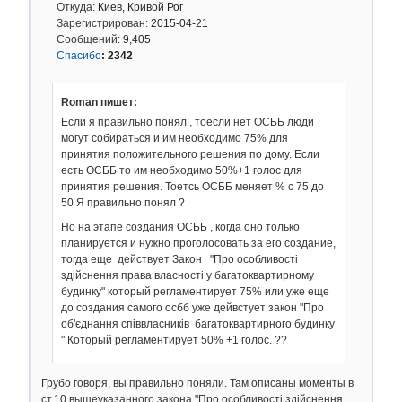
Откуда:
Киев, Кривой Рог
Зарегистрирован:
2015-04-21
Сообщений:
9,405
Спасибо
:
2342
Roman пишет:
Если я правильно понял , тоесли нет ОСББ люди
могут собираться и им необходимо 75% для
принятия положительного решения по дому. Если
есть ОСББ то им необходимо 50%+1 голос для
принятия решения. Тоетсь ОСББ меняет % с 75 до
50 Я правильно понял ?
Но на этапе создания ОСББ , когда оно только
планируется и нужно проголосовать за его создание,
тогда еще действует Закон "Про особливості
здійснення права власності у багатоквартирному
будинку" который регламентирует 75% или уже еще
до создания самого осбб уже дейвстует закон "Про
об'єднання співвласників багатоквартирного будинку
" Который регламентирует 50% +1 голос. ??
Грубо говоря, вы правильно поняли. Там описаны моменты в
ст.10 вышеуказанного закона "Про особливості здійснення