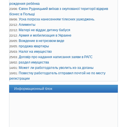
рождения ребёнка
Євген Рудницький виїхав з окупованої території відкрив
23/06:
бізнес в Польщі
Усна погроза нанесенням тілесних ушкоджень.
09/06:
Алименты
22/12:
Матері не віддає дитину бабуся
22/12:
Армия и мобилизация в Украине
22/12:
Вождение в нетрезвом виде
20/05:
продажа квартиры
20/05:
Налог на имущество
25/03:
Договір про надання написання заяви в РАГС
25/03:
раздел имущества
18/02:
Может ли работодатель уволить из-за доганы
14/01:
Повестку работодатель отправил почтой не по месту
10/01:
регистрации
Информационный блок