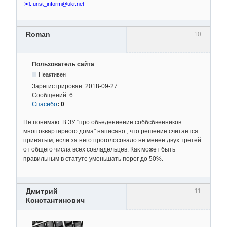
✉️: urist_inform@ukr.net
Roman
10
Пользователь сайта
Неактивен
Зарегистрирован:
2018-09-27
Сообщений:
6
Спасибо
:
0
Не понимаю. В ЗУ "про обьедениение соббсбвенников
многгоквартирного дома" написано , что решение считается
принятым, если за него проголосовало не менее двух третей
от общего числа всех совладельцев. Как может быть
правильным в статуте уменьшать порог до 50%.
Дмитрий
11
Константинович