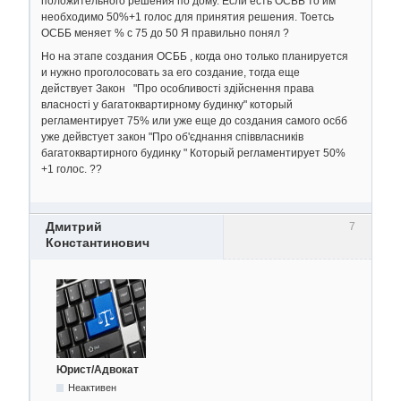
положительного решения по дому. Если есть ОСББ то им
необходимо 50%+1 голос для принятия решения. Тоетсь
ОСББ меняет % с 75 до 50 Я правильно понял ?
Но на этапе создания ОСББ , когда оно только планируется
и нужно проголосовать за его создание, тогда еще
действует Закон "Про особливості здійснення права
власності у багатоквартирному будинку" который
регламентирует 75% или уже еще до создания самого осбб
уже дейвстует закон "Про об'єднання співвласників
багатоквартирного будинку " Который регламентирует 50%
+1 голос. ??
Дмитрий
7
Константинович
Юрист/Адвокат
Неактивен