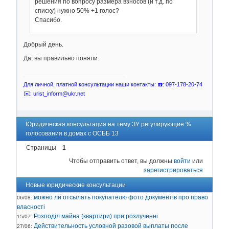
решения по вопросу размера взносов (и т.д. по
списку) нужно 50% +1 голос?
Спасибо.
Добрый день.
Да, вы правильно поняли.
Для личной, платной консультации наши контакты: ☎️: 097-178-20-74
✉️: urist_inform@ukr.net
Юридическая консультация на тему ЗУ регулирующие %
голосования в домах с ОСББ 13
Страницы
1
Чтобы отправить ответ, вы должны
войти
или
зарегистрироваться
Новые юридические консультации
можно ли отсылать покупателю фото документів про право
06/08:
власності
Розподіл майна (квартири) при розлученні
15/07:
Действительность условной разовой выплаты после
27/06: