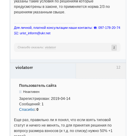
указаны такие условия по решениям которые
предусмотрены в законе, то применяется норма 2/3 по
решениям указанным свыше.
Для личной, платной консультации наши контакты: ☎️: 097-178-20-74
✉️: urist_inform@ukr.net
Спасибо сказали:
violatorr
1
violatorr
12
Пользователь сайта
Неактивен
Зарегистрирован:
2019-04-14
Сообщений:
1
Спасибо
:
0
Еще раз, правильно ли я понял, что если взять типовой
статут и ничего не менять, то для принятия решения по
вопросу размера взносов (и т.д. по списку) нужно 50% +1