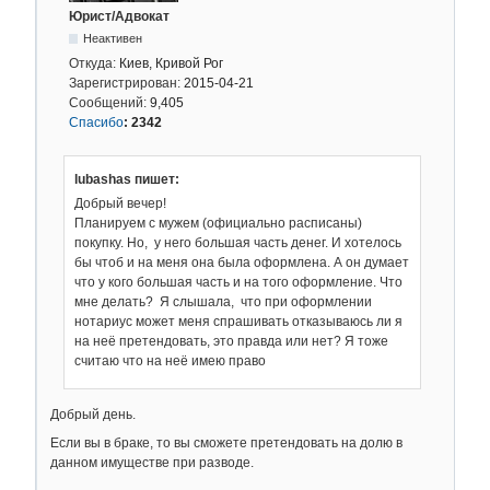
Юрист/Адвокат
Неактивен
Откуда:
Киев, Кривой Рог
Зарегистрирован:
2015-04-21
Сообщений:
9,405
Спасибо
:
2342
lubashas пишет:
Добрый вечер!
Планируем с мужем (официально расписаны)
покупку. Но, у него большая часть денег. И хотелось
бы чтоб и на меня она была оформлена. А он думает
что у кого большая часть и на того оформление. Что
мне делать? Я слышала, что при оформлении
нотариус может меня спрашивать отказываюсь ли я
на неё претендовать, это правда или нет? Я тоже
считаю что на неё имею право
Добрый день.
Если вы в браке, то вы сможете претендовать на долю в
данном имуществе при разводе.