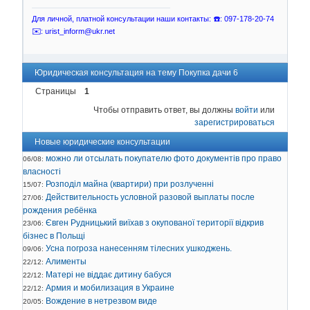
Для личной, платной консультации наши контакты: ☎️: 097-178-20-74
✉️: urist_inform@ukr.net
Юридическая консультация на тему Покупка дачи 6
Страницы
1
Чтобы отправить ответ, вы должны
войти
или
зарегистрироваться
Новые юридические консультации
можно ли отсылать покупателю фото документів про право
06/08:
власності
Розподіл майна (квартири) при розлученні
15/07:
Действительность условной разовой выплаты после
27/06:
рождения ребёнка
Євген Рудницький виїхав з окупованої території відкрив
23/06:
бізнес в Польщі
Усна погроза нанесенням тілесних ушкоджень.
09/06:
Алименты
22/12:
Матері не віддає дитину бабуся
22/12:
Армия и мобилизация в Украине
22/12:
Вождение в нетрезвом виде
20/05: