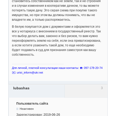
становитесь собственником как не земли, так и не строения
и в случаи изменения в кооперативе дачном, то вы можете
потерять такую дачу. Это серая схема при покупке такого
имущества, но при этом вы должны понимать, что вы не
владеете им, а только распоряжаетесь.
В белую покупается дом с документами и оформляется это
все у нотариуса с внесением в государственный реестр. Так
что выбор делать вам, законно и без рисков, то вам нужно
переоформлять землю на себя, если она приватизирована,
а если хотите узаконить такой дом, то еще необходимо
будет подавать в суд для признания самостроя как вашу
собственность.
Для личной, платной консультации наши контакты: ☎️: 097-178-20-74
✉️: urist_inform@ukr.net
lubashas
3
Пользователь сайта
Неактивен
Зарегистрирован:
2019-06-26