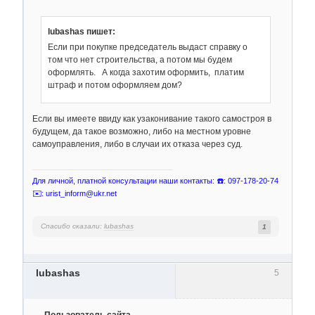
lubashas пишет:
Если при покупке председатель выдаст справку о
том что нет строительства, а потом мы будем
оформлять. А когда захотим оформить, платим
штраф и потом оформляем дом?
Если вы имеете ввиду как узаконивание такого самостроя в
будущем, да такое возможно, либо на местном уровне
самоуправления, либо в случаи их отказа через суд.
Для личной, платной консультации наши контакты: ☎️: 097-178-20-74
✉️: urist_inform@ukr.net
Спасибо сказали:
lubashas
1
lubashas
5
Пользователь сайта