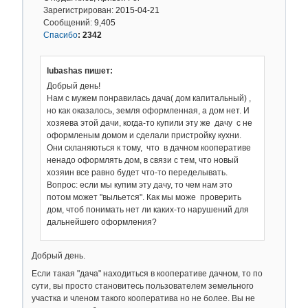
Зарегистрирован:
2015-04-21
Сообщений:
9,405
Спасибо
:
2342
lubashas пишет:
Добрый день!
Нам с мужем понравилась дача( дом капитальный) ,
но как оказалось, земля оформленная, а дом нет. И
хозяева этой дачи, когда-то купили эту же дачу с не
оформленым домом и сделали пристройку кухни.
Они скланяються к тому, что в дачном кооперативе
ненадо оформлять дом, в связи с тем, что новый
хозяин все равно будет что-то переделывать.
Вопрос: если мы купим эту дачу, то чем нам это
потом может "выльется". Как мы може проверить
дом, чтоб понимать нет ли каких-то нарушений для
дальнейшего оформления?
Добрый день.
Если такая "дача" находиться в кооперативе дачном, то по
сути, вы просто становитесь пользователем земельного
участка и членом такого кооператива но не более. Вы не