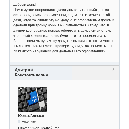
Добрый день!
Нам с мужем понравилась дача( дом капитальный) , но как
оказалось, земля оформленная, а дом нет. И хозяева этой
дачи, когда-то купили эту же дачу с не оформленым домом и
сделали пристройку кухни. Они скланяються к тому, что в
дачном кооперативе ненадо оформлять дом, в связи с тем,
что новый хозяин все равно будет что-то переделывать.
Вопрос: если мы купим эту дачу, то чем нам это потом может
"выльется". Как мы може проверить дом, чтоб понимать нет
ли каких-то нарушений для дальнейшего оформления?
Дмитрий
2
Константинович
Юрист/Адвокат
Неактивен
Откуда:
Киев, Кривой Рог