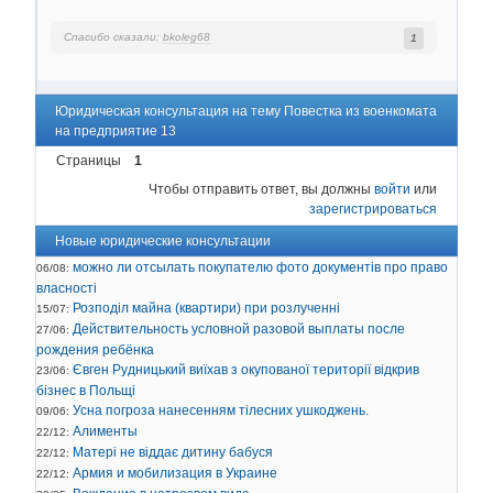
Спасибо сказали:
bkoleg68
1
Юридическая консультация на тему Повестка из военкомата
на предприятие 13
Страницы
1
Чтобы отправить ответ, вы должны
войти
или
зарегистрироваться
Новые юридические консультации
можно ли отсылать покупателю фото документів про право
06/08:
власності
Розподіл майна (квартири) при розлученні
15/07:
Действительность условной разовой выплаты после
27/06:
рождения ребёнка
Євген Рудницький виїхав з окупованої території відкрив
23/06:
бізнес в Польщі
Усна погроза нанесенням тілесних ушкоджень.
09/06:
Алименты
22/12:
Матері не віддає дитину бабуся
22/12:
Армия и мобилизация в Украине
22/12: