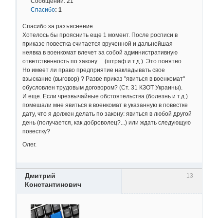
Сообщений:
21
Спасибо
:
1
Спасибо за разъяснение.
Хотелось бы прояснить еще 1 момент. После росписи в
приказе повестка считается врученной и дальнейшая
неявка в военкомат влечет за собой административную
ответственность по закону ... (штраф и т.д.). Это понятно.
Но имеет ли право предприятие накладывать свое
взыскание (выговор) ? Разве приказ "явиться в военкомат"
обусловлен трудовым договором? (Ст. 31 КЗОТ Украины).
И еще. Если чрезвычайные обстоятельства (болезнь и т.д.)
помешали мне явиться в военкомат в указанную в повестке
дату, что я должен делать по закону: явиться в любой другой
день (получается, как доброволец?...) или ждать следующую
повестку?
Олег.
Дмитрий
13
Константинович