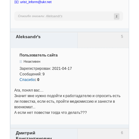
✉️: urist_inform@ukr.net
Спасибо сказали:
Aleksandr's
1
Aleksandr's
5
Пользователь сайта
Неактивен
Зарегистрирован:
2021-04-17
Сообщений:
9
Спасибо
:
0
Ага, понял вас....
Значит мне нужно подойти к работадателю и спросить есть
ли повестка, если есть, пройти медкомиссию и занести в
военкомат...
А если нет повестки тогда что делать???
Дмитрий
6
Константинович