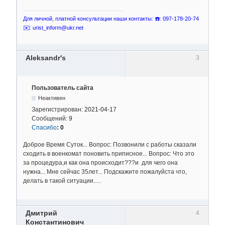
Для личной, платной консультации наши контакты: ☎️: 097-178-20-74
✉️: urist_inform@ukr.net
Aleksandr's
3
Пользователь сайта
Неактивен
Зарегистрирован:
2021-04-17
Сообщений:
9
Спасибо
:
0
Доброе Время Суток... Вопрос: Позвонили с работы сказали
сходить в военкомат поновить приписное... Вопрос: Что это
за процедура,и как она происходит???и для чего она
нужна... Мне сейчас 35лет... Подскажите пожалуйста что,
делать в такой ситуации.....
Дмитрий
4
Константинович