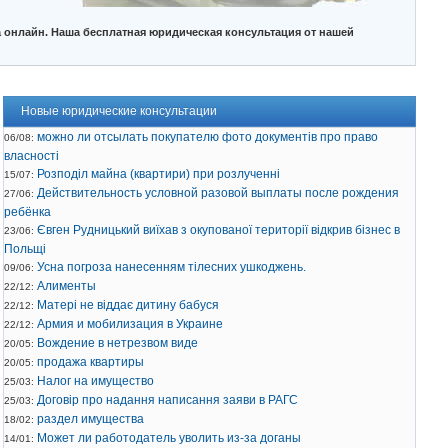
 онлайн. Наша бесплатная юридическая консультация от нашей
Новые юридические консультации
можно ли отсылать покупателю фото документів про право
06/08:
власності
Розподіл майна (квартири) при розлученні
15/07:
Действительность условной разовой выплаты после рождения
27/06:
ребёнка
Євген Рудницький виїхав з окупованої території відкрив бізнес в
23/06:
Польщі
Усна погроза нанесенням тілесних ушкоджень.
09/06:
Алименты
22/12:
Матері не віддає дитину бабуся
22/12:
Армия и мобилизация в Украине
22/12:
Вождение в нетрезвом виде
20/05:
продажа квартиры
20/05:
Налог на имущество
25/03:
Договір про надання написання заяви в РАГС
25/03:
раздел имущества
18/02:
Может ли работодатель уволить из-за доганы
14/01: