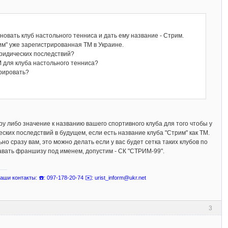
новать клуб настольного тенниса и дать ему название - Стрим.
им" уже зарегистрированная ТМ в Украине.
юридических последствий?
 для клуба настольного тенниса?
трировать?
у либо значение к названию вашего спортивного клуба для того чтобы у
ских последствий в будущем, если есть название клуба "Стрим" как ТМ.
о сразу вам, это можно делать если у вас будет сетка таких клубов по
авать франшизу под именем, допустим - СК "СТРИМ-99".
ши контакты: ☎️: 097-178-20-74 ✉️: urist_inform@ukr.net
3