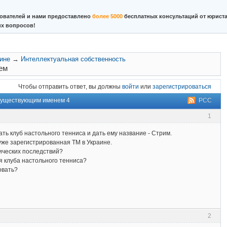
ователей и нами предоставлено
более 5000
бесплатных консультаций от юриста
их вопросов!
аине
→
Интеллектуальная собственность
ем
Чтобы отправить ответ, вы должны
войти
или
зарегистрироваться
 существующим именем 4
РСС
1
ть клуб настольного тенниса и дать ему название - Стрим.
уже зарегистрированная ТМ в Украине.
ических последствий?
я клуба настольного тенниса?
овать?
2