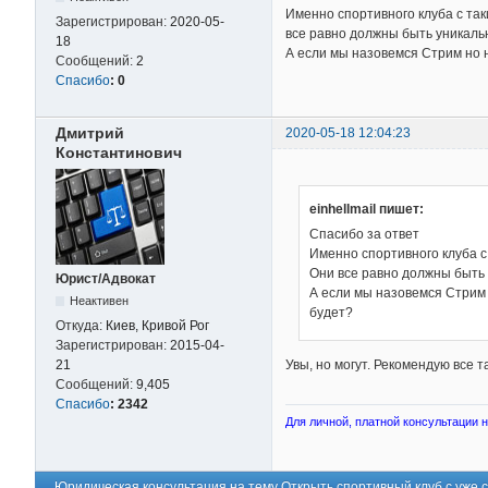
Именно спортивного клуба с так
Зарегистрирован:
2020-05-
все равно должны быть уникал
18
А если мы назовемся Стрим но 
Сообщений:
2
Спасибо
:
0
Дмитрий
2020-05-18 12:04:23
Константинович
einhellmail пишет:
Спасибо за ответ
Именно спортивного клуба с
Они все равно должны быть
Юрист/Адвокат
А если мы назовемся Стрим 
Неактивен
будет?
Откуда:
Киев, Кривой Рог
Зарегистрирован:
2015-04-
Увы, но могут. Рекомендую все т
21
Сообщений:
9,405
Спасибо
:
2342
Для личной, платной консультации на
Юридическая консультация на тему Открыть спортивный клуб с уже