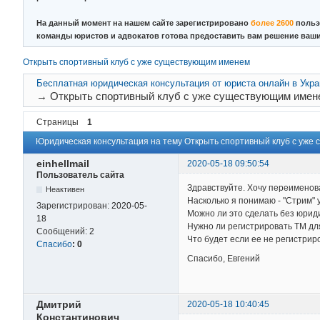
На данный момент на нашем сайте зарегистрировано
более 2600
польз
команды юристов и адвокатов готова предоставить вам решение ваш
Открыть спортивный клуб с уже существующим именем
Бесплатная юридическая консультация от юриста онлайн в Укр
→
Открыть спортивный клуб с уже существующим имен
Страницы
1
Юридическая консультация на тему Открыть спортивный клуб с уже
einhellmail
2020-05-18 09:50:54
Пользователь сайта
Здравствуйте. Хочу переименова
Неактивен
Насколько я понимаю - "Стрим" 
Зарегистрирован:
2020-05-
Можно ли это сделать без юрид
18
Нужно ли регистрировать ТМ дл
Сообщений:
2
Что будет если ее не регистрир
Спасибо
:
0
Спасибо, Евгений
Дмитрий
2020-05-18 10:40:45
Константинович