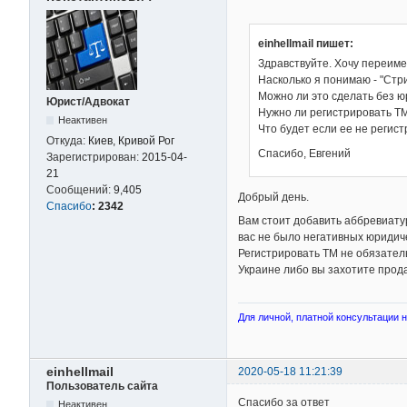
einhellmail пишет:
Здравствуйте. Хочу переиме
Насколько я понимаю - "Стр
Можно ли это сделать без 
Юрист/Адвокат
Нужно ли регистрировать ТМ
Неактивен
Что будет если ее не регис
Откуда:
Киев, Кривой Рог
Спасибо, Евгений
Зарегистрирован:
2015-04-
21
Сообщений:
9,405
Добрый день.
Спасибо
:
2342
Вам стоит добавить аббревиатур
вас не было негативных юридиче
Регистрировать ТМ не обязательн
Украине либо вы захотите прод
Для личной, платной консультации на
einhellmail
2020-05-18 11:21:39
Пользователь сайта
Спасибо за ответ
Неактивен