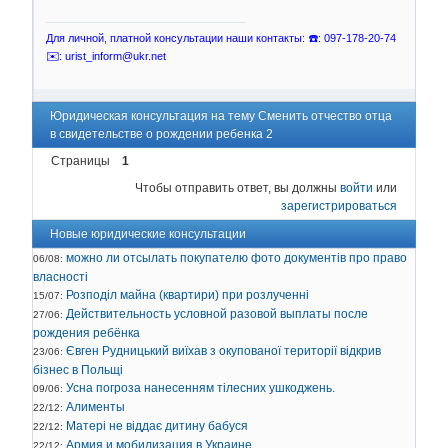
Для личной, платной консультации наши контакты: ☎️: 097-178-20-74
✉️: urist_inform@ukr.net
Юридическая консультация на тему Сменить отчество отца
в свидетельстве о рождении ребенка 2
Страницы
1
Чтобы отправить ответ, вы должны
войти
или
зарегистрироваться
Новые юридические консультации
можно ли отсылать покупателю фото документів про право
06/08:
власності
Розподіл майна (квартири) при розлученні
15/07:
Действительность условной разовой выплаты после
27/06:
рождения ребёнка
Євген Рудницький виїхав з окупованої території відкрив
23/06:
бізнес в Польщі
Усна погроза нанесенням тілесних ушкоджень.
09/06:
Алименты
22/12:
Матері не віддає дитину бабуся
22/12:
Армия и мобилизация в Украине
22/12: