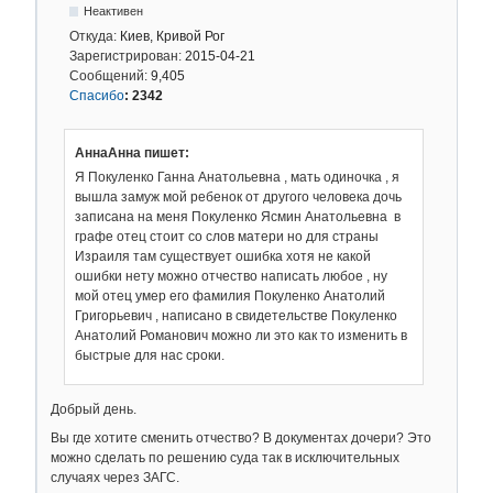
Неактивен
Откуда:
Киев, Кривой Рог
Зарегистрирован:
2015-04-21
Сообщений:
9,405
Спасибо
:
2342
АннаАнна пишет:
Я Покуленко Ганна Анатольевна , мать одиночка , я
вышла замуж мой ребенок от другого человека дочь
записана на меня Покуленко Ясмин Анатольевна в
графе отец стоит со слов матери но для страны
Израиля там существует ошибка хотя не какой
ошибки нету можно отчество написать любое , ну
мой отец умер его фамилия Покуленко Анатолий
Григорьевич , написано в свидетельстве Покуленко
Анатолий Романович можно ли это как то изменить в
быстрые для нас сроки.
Добрый день.
Вы где хотите сменить отчество? В документах дочери? Это
можно сделать по решению суда так в исключительных
случаях через ЗАГС.