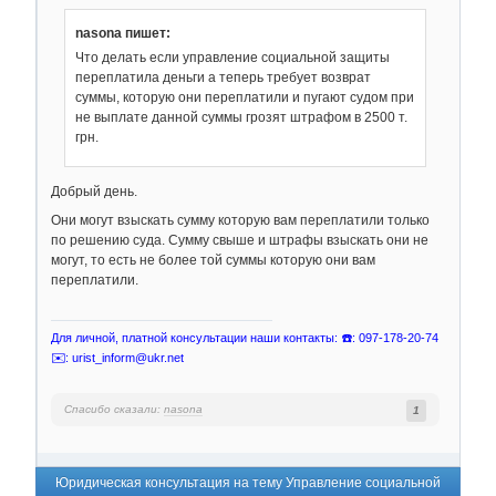
nasona пишет:
Что делать если управление социальной защиты
переплатила деньги а теперь требует возврат
суммы, которую они переплатили и пугают судом при
не выплате данной суммы грозят штрафом в 2500 т.
грн.
Добрый день.
Они могут взыскать сумму которую вам переплатили только
по решению суда. Сумму свыше и штрафы взыскать они не
могут, то есть не более той суммы которую они вам
переплатили.
Для личной, платной консультации наши контакты: ☎️: 097-178-20-74
✉️: urist_inform@ukr.net
Спасибо сказали:
nasona
1
Юридическая консультация на тему Управление социальной