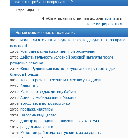
защиты требует возврат денег 2
Страницы
1
Чтобы отправить ответ, вы должны
войти
или
зарегистрироваться
Новые юридические консультации
можно ли отсылать покупателю фото документів про право
06/08:
власності
Розподіл майна (квартири) при розлученні
15/07:
Действительность условной разовой выплаты после
27/06:
рождения ребёнка
Євген Рудницький виїхав з окупованої території відкрив
23/06:
бізнес в Польщі
Усна погроза нанесенням тілесних ушкоджень.
09/06:
Алименты
22/12:
Матері не віддає дитину бабуся
22/12:
Армия и мобилизация в Украине
22/12:
Вождение в нетрезвом виде
20/05:
продажа квартиры
20/05:
Налог на имущество
25/03:
Договір про надання написання заяви в РАГС
25/03:
раздел имущества
18/02:
Может ли работодатель уволить из-за доганы
14/01: