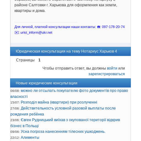
районе Салтовки г. Харькова для оформления как земли,
квартиры и дома.
Для личной, платной консультации наши контакты: ☎️: 097-178-20-74
✉️: urist_inform@ukr.net
Юридическая консультация на тему Нотариус Харьков 4
Страницы
1
Чтобы отправить ответ, вы должны
войти
или
зарегистрироваться
Новые юридические консультации
можно ли отсылать покупателю фото документів про право
06/08:
власності
Розподіл майна (квартири) при розлученні
15/07:
Действительность условной разовой выплаты после
27/06:
рождения ребёнка
Євген Рудницький виїхав з окупованої території відкрив
23/06:
бізнес в Польщі
Усна погроза нанесенням тілесних ушкоджень.
09/06:
Алименты
22/12: