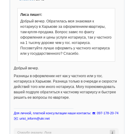
Лиса пишет:
Добрый вечер. Обратилась моя знакомая к
нотариусу в Харькове за оформлением квартиры,
там купля-продажа. Вопрос завис по факту
оформления и цены услуги нотариуса, так у частного
на 1 тысячу дороже чем у гос. нотариуса.
Посоветуйте лучше оформить у частного нотариуса
или у государственного? Спасибо.
Добрый вечер.
Разницы в оформлении нет как у частного или у гос.
нотариуса в Харькове. Разница только в очереди и скорости
действий того или иного нотариуса. Могу порекомендовать
вашей подруге обратиться к частному нотариусу и быстрее
решить ее вопросы по квартире.
Для личной, платной консультации наши контакты: ☎️: 097-178-20-74
✉️: urist_inform@ukr.net
Спасибо сказали:
Лиса
1