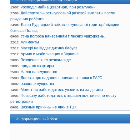
Розподіл майна (квартири) при розлученні
15/07:
Действительность условной разовой выплаты после
27/06:
рождения ребёнка
Євген Рудницький виїхав з окупованої території відкрив
23/06:
бізнес в Польщі
Усна погроза нанесенням тілесних ушкоджень.
09/06:
Алименты
22/12:
Матері не віддає дитину бабуся
22/12:
Армия и мобилизация в Украине
22/12:
Вождение в нетрезвом виде
20/05:
продажа квартиры
20/05:
Налог на имущество
25/03:
Договір про надання написання заяви в РАГС
25/03:
раздел имущества
18/02:
Может ли работодатель уволить из-за доганы
14/01:
Повестку работодатель отправил почтой не по месту
10/01:
регистрации
Важные причины не явки в ТЦК
09/01:
Информационный блок