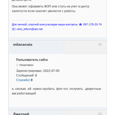
Она может оформить ФОП или стать на учет в центр
занятости если захочет уволится с работы.
Для личной, платной консультации наши контакты: ☎️: 097-178-20-74
✉️: urist_inform@ukr.net
milananata
21
Пользователь сайта
Неактивен
Зарегистрирован:
2022-07-05
Сообщений:
8
Спасибо
:
0
а сколько ей нужно пробить фоп что получить декретные
как работающей
Дмитрий
22