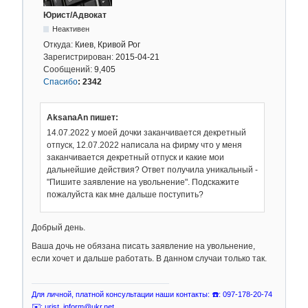
Юрист/Адвокат
Неактивен
Откуда:
Киев, Кривой Рог
Зарегистрирован:
2015-04-21
Сообщений:
9,405
Спасибо
:
2342
AksanaAn пишет:
14.07.2022 у моей дочки заканчивается декретный
отпуск, 12.07.2022 написала на фирму что у меня
заканчивается декретный отпуск и какие мои
дальнейшие действия? Ответ получила уникальный -
"Пишите заявление на увольнение". Подскажите
пожалуйста как мне дальше поступить?
Добрый день.
Ваша дочь не обязана писать заявление на увольнение,
если хочет и дальше работать. В данном случаи только так.
Для личной, платной консультации наши контакты: ☎️: 097-178-20-74
✉️: urist_inform@ukr.net