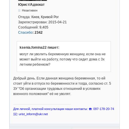
Юрист/Адвокат
Неактивен
Откуда:
Киев, Кривой Рог
Зарегистрирован:
2015-04-21
Сообщений:
9,405
Спасибо
:
2342
ksenia.fomina22 пишет:
могут ли уволить беременную женщину, если она не
может выйти на работу, потому что сидит дома с 3х
летним ребенком?
Добрый день. Если данная женщина беременная, то ей
стоит уйти в отпуск по беременности и тогда, согласно ст. 5
ЗУ "Об организации трудовых отношений в условиях
военного положения" её не уволят.
Для личной, платной консультации наши контакты: ☎️: 097-178-20-74
✉️: urist_inform@ukr.net