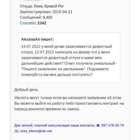
Откуда:
Киев, Кривой Рог
Зарегистрирован:
2015-04-21
Сообщений:
9,405
Спасибо
:
2342
AksanaAn пишет:
14.07.2022 у моей дочки заканчивается декретный
отпуск, 12.07.2022 написала на фирму что у меня
заканчивается декретный отпуск и какие мои
дальнейшие действия? Ответ получила уникальный -
"Пишите заявление на увольнение". Подскажите
пожалуйста как мне дальше поступить?
Добрый день.
Уволить могут только если вы напишите заявление об этом.
Вы можете выйти на работу либо приостановить контракт на
период военного времени по закону.
Для личной, платной консультации наши контакты: ☎️: 097-178-20-74
✉️: urist_inform@ukr.net