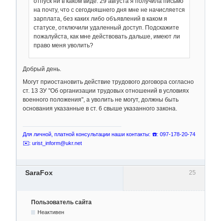
отпуск ни в каком виде. 29 августа я получила письмо
на почту, что с сегодняшнего дня мне не начисляется
зарплата, без каких либо объявлений в каком я
статусе, отключили удаленный доступ. Подскажите
пожалуйста, как мне действовать дальше, имеют ли
право меня уволить?
Добрый день.
Могут приостановить действие трудового договора согласно
ст. 13 ЗУ "Об организации трудовых отношений в условиях
военного положения", а уволить не могут, должны быть
основания указанные в ст. 6 свыше указанного закона.
Для личной, платной консультации наши контакты: ☎️: 097-178-20-74
✉️: urist_inform@ukr.net
SaraFox
25
Пользователь сайта
Неактивен