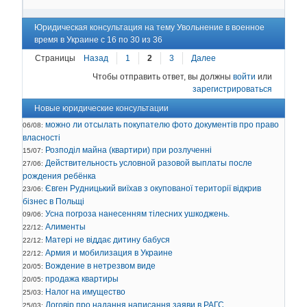
Юридическая консультация на тему Увольнение в военное
время в Украине с 16 по 30 из 36
Страницы
Назад
1
2
3
Далее
Чтобы отправить ответ, вы должны
войти
или
зарегистрироваться
Новые юридические консультации
можно ли отсылать покупателю фото документів про право
06/08:
власності
Розподіл майна (квартири) при розлученні
15/07:
Действительность условной разовой выплаты после
27/06:
рождения ребёнка
Євген Рудницький виїхав з окупованої території відкрив
23/06:
бізнес в Польщі
Усна погроза нанесенням тілесних ушкоджень.
09/06:
Алименты
22/12:
Матері не віддає дитину бабуся
22/12:
Армия и мобилизация в Украине
22/12:
Вождение в нетрезвом виде
20/05:
продажа квартиры
20/05:
Налог на имущество
25/03:
Договір про надання написання заяви в РАГС
25/03: