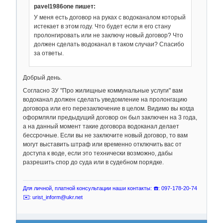
pavel1986one пишет:
У меня есть договор на руках с водоканалом который
истекает в этом году. Что будет если я его стану
пролонгировать или не заключу новый договор? Что
должен сделать водоканал в таком случаи? Спасибо
за ответы.
Добрый день.
Согласно ЗУ "Про жилищные коммунальные услуги" вам
водоканал должен сделать уведомление на пролонгацию
договора или его перезаключение в целом. Видимо вы когда
оформляли предыдущий договор он был заключен на 3 года,
а на данный момент такие договора водоканал делает
бессрочные. Если вы не заключите новый договор, то вам
могут выставить штраф или временно отключить вас от
доступа к воде, если это технически возможно, дабы
разрешить спор до суда или в судебном порядке.
Для личной, платной консультации наши контакты: ☎️: 097-178-20-74
✉️: urist_inform@ukr.net