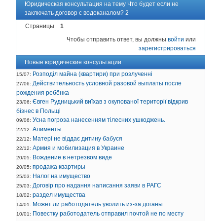
Юридическая консультация на тему Что будет если не
заключать договор с водоканалом? 2
Страницы
1
Чтобы отправить ответ, вы должны
войти
или
зарегистрироваться
Новые юридические консультации
Розподіл майна (квартири) при розлученні
15/07:
Действительность условной разовой выплаты после
27/06:
рождения ребёнка
Євген Рудницький виїхав з окупованої території відкрив
23/06:
бізнес в Польщі
Усна погроза нанесенням тілесних ушкоджень.
09/06:
Алименты
22/12:
Матері не віддає дитину бабуся
22/12:
Армия и мобилизация в Украине
22/12:
Вождение в нетрезвом виде
20/05:
продажа квартиры
20/05:
Налог на имущество
25/03:
Договір про надання написання заяви в РАГС
25/03:
раздел имущества
18/02:
Может ли работодатель уволить из-за доганы
14/01:
Повестку работодатель отправил почтой не по месту
10/01: