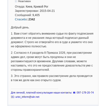
Неактивен
Откуда:
Киев, Кривой Рог
Зарегистрирован:
2015-04-21
Сообщений:
9,405
Спасибо
:
2342
Добрый день.
1. Вам стоит обратить вниманию судьи по факту подписания
документа и не указания лица который подписал данный
документ. Строго не отвергайте его в суде а укажите что оно
не оформлено полностью.
2. Согласно п.4 раздела 8 Приказа 1026, при рассмотрении
админ дел, сроки могут быть продлены и они не
регламентируются временем. Другими словами, можете
настаивать, что это не предоставление доказательств уже с
стороны правоохранителей.
3. Это странно, как правило рассмотрение дела проводится
в том же деле как оно открыто судом.
Для личной, платной консультации наши контакты: ☎️: 097-178-20-74
✉️: urist_inform@ukr.net