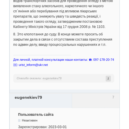
водіїв транспортних засобів для проведення огляду з метою
виявлення стану алкогольного, наркотичного чи іншого
сп`яніння або перебування під впливом лікарських
препаратів, що знижують увагу та швидкість реакції, і
проведення такого огляду, затвердженим постановою
Кабінету Міністрів України від 17 грудня 2008 р. № 1103.
8. Это клопотання до суду. В конце можете просить об
закрытии дела в связи с отсутствием состава преступления
по админ делу, ввиду процессуальных нарушениях и т.п.
Для личной, платной консультации наши контакты: ☎️: 097-178-20-74
✉️: urist_inform@ukr.net
Спасибо сказали:
eugenekiev79
1
eugenekiev79
7
Пользователь сайта
Неактивен
Зарегистрирован:
2023-03-01