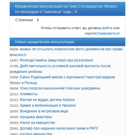
Юридическая консультация на тему Стотридцатая. Вопрос
по процедуре и "закулисье" суда... 9
Страницы
1
Чтобы отправить ответ, вы должны
войти
или
зарегистрироваться
Новые юридические консультации
можно ли отсылать покупателю фото документів про право
06/08:
власності
Розподіл майна (квартири) при розлученні
15/07:
Действительность условной разовой выплаты после
27/06:
рождения ребёнка
Євген Рудницький виїхав з окупованої території відкрив
23/06:
бізнес в Польщі
Усна погроза нанесенням тілесних ушкоджень.
09/06:
Алименты
22/12:
Матері не віддає дитину бабуся
22/12:
Армия и мобилизация в Украине
22/12:
Вождение в нетрезвом виде
20/05:
продажа квартиры
20/05:
Налог на имущество
25/03:
Договір про надання написання заяви в РАГС
25/03:
раздел имущества
18/02: