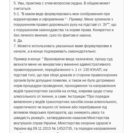
5. Увы, практика с этим вопросом скудна. В общем может
считаться.
5-1. "В каком виде формулировать мои соображения при
корректировке и оформлении " - Пример: Мене зупинили з
порушенням правил дорожнього руху на підставі ст. ЗУ"", що
є порушенням законодавства та норми права. Конкретно и
без личного мнения, сухо по фактам и закона.
6. Да.
7. Можете использовать указанные вами формулировки в
начале, а в конце подчеркивать законодательно.
Пример в конце: " Враховуючи вище зазначене, прошу суд
визнати мене не винуватим у вчиненні адміністративного
правопорушення, передбаченого ч. 1 ст. 130 КУпАП, на
підставі того, що при зборі доказів зі сторони правоохороних
органів були допущені помилки, а також не було дотримано
норм процедури проведення, проходження та направлення
водіїв транспортних засобів на огляд, зокрема щодо стану
алкогольного сп`яніння, а саме: Інструкцію "Про порядок
виявлення у водіїв транспортних засобів ознак алкогольного,
наркотичного чи іншого сп`яніння або перебування під
впливом лікарських препаратів, що знижують увагу та
швидкість реакції», затвердженою наказом Міністерства
внутрішніх справ України, Міністерства охорони здоров`я
України від 09.11.2015 № 1452/735, та порядок направлення