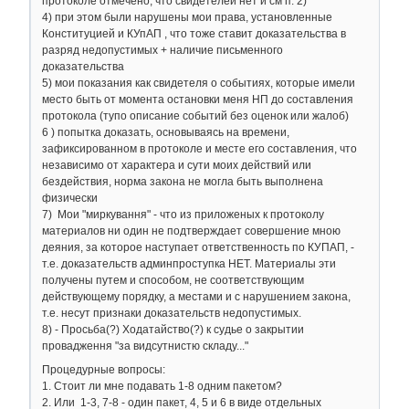
протоколе отмечено, что свидетелей нет и см п. 2)
4) при этом были нарушены мои права, установленные
Конституцией и КУпАП , что тоже ставит доказательства в
разряд недопустимых + наличие письменного
доказательства
5) мои показания как свидетеля о событиях, которые имели
место быть от момента остановки меня НП до составления
протокола (тупо описание событий без оценок или жалоб)
6 ) попытка доказать, основываясь на времени,
зафиксированном в протоколе и месте его составления, что
независимо от характера и сути моих действий или
бездействия, норма закона не могла быть выполнена
физически
7) Мои "миркування" - что из приложеных к протоколу
материалов ни один не подтверждает совершение мною
деяния, за которое наступает ответственность по КУПАП, -
т.е. доказательств админпроступка НЕТ. Материалы эти
получены путем и способом, не соответствующим
действующему порядку, а местами и с нарушением закона,
т.е. несут признаки доказательств недопустимых.
8) - Просьба(?) Ходатайство(?) к судье о закрытии
провадження "за видсутнистю складу..."
Процедурные вопросы:
1. Стоит ли мне подавать 1-8 одним пакетом?
2. Или 1-3, 7-8 - один пакет, 4, 5 и 6 в виде отдельных