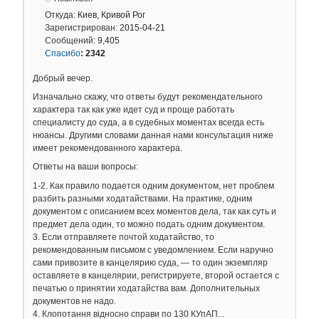
Откуда:
Киев, Кривой Рог
Зарегистрирован:
2015-04-21
Сообщений:
9,405
Спасибо
:
2342
Добрый вечер.
Изначально скажу, что ответы будут рекомендательного
характера так как уже идет суд и проще работать
специалисту до суда, а в судебных моментах всегда есть
нюансы. Другими словами данная нами консультация ниже
имеет рекомендованного характера.
Ответы на ваши вопросы:
1-2. Как правило подается одним документом, нет проблем
разбить разными ходатайствами. На практике, одним
документом с описанием всех моментов дела, так как суть и
предмет дела один, то можно подать одним документом.
3. Если отправляете почтой ходатайство, то
рекомендованным письмом с уведомлением. Если наручно
сами привозите в канцелярию суда, — то один экземпляр
оставляете в канцелярии, регистрируете, второй остается с
печатью о принятии ходатайства вам. Дополнительных
документов не надо.
4. Клопотання відносно справи по 130 КУпАП...