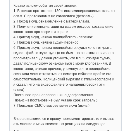
Кратко изложу события своей эпопеи:
1. Выписан протокол по 130 с инкриминированием отказа от
осв-я. С протоколом я не согласился (февраль )
2. Поход в суд, ознакомление с материалами.
3. Получение консультации на вашем ресурсе, составление
клопотання про закриття справи
4. Приход в суд, неявка полицейского - перенос
5. Приход в суд, неявка судьи- перенос
6. Приход в суд, неявка полицейского, судья хочет открыть
видео - файл отсутствует (а он был - на ознакомлении я его
просматривал. Должен уточнить, что в п. 5, ожидая судью,
давал полицейскому ознакомиться с моим клопотанням. В
клопотанни, в числе прочего, упомянуто, что полицейские
склоняли меня отказаться от осмотра сейчас и пройти его
самостоятельно. Полицейский выразил с этим несогласие и
я сказал, что на видеофайле его напарник говорит эти
слова).
Постанова про направлення на дооформлення.
Нюанс - в постанове не был указан срок. (апрель )
7. Приходит СМС о вызове меня в суд (июль )
Вчера ознакомился и прошу прокомментировать или высказ-
ать мнение о моих возможных реакциях на следующее