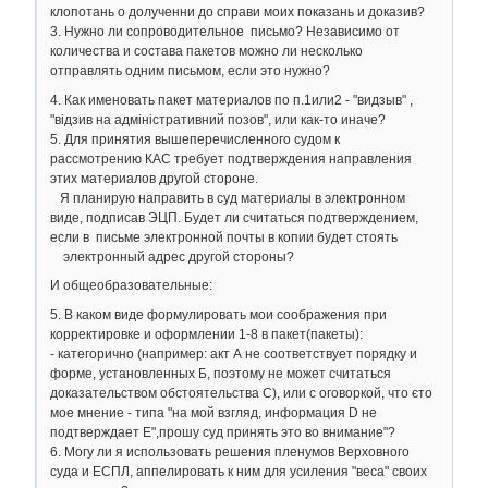
клопотань о долученни до справи моих показань и доказив?
3. Нужно ли сопроводительное письмо? Независимо от
количества и состава пакетов можно ли несколько
отправлять одним письмом, если это нужно?
4. Как именовать пакет материалов по п.1или2 - "видзыв" ,
"відзив на адміністративний позов", или как-то иначе?
5. Для принятия вышеперечисленного судом к
рассмотрению КАС требует подтверждения направления
этих материалов другой стороне.
Я планирую направить в суд материалы в электронном
виде, подписав ЭЦП. Будет ли считаться подтверждением,
если в письме электронной почты в копии будет стоять
электронный адрес другой стороны?
И общеобразовательные:
5. В каком виде формулировать мои соображения при
корректировке и оформлении 1-8 в пакет(пакеты):
- категорично (например: акт А не соответствует порядку и
форме, установленных Б, поэтому не может считаться
доказательством обстоятельства С), или с оговоркой, что єто
мое мнение - типа "на мой взгляд, информация D не
подтверждает Е",прошу суд принять это во внимание"?
6. Могу ли я использовать решения пленумов Верховного
суда и ЕСПЛ, аппелировать к ним для усиления "веса" своих