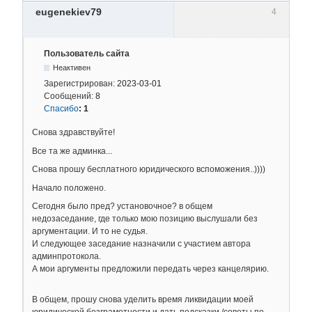
eugenekiev79
4
Пользователь сайта
Неактивен
Зарегистрирован:
2023-03-01
Сообщений:
8
Спасибо
:
1
Снова здравствуйте!
Все та же админка...
Снова прошу бесплатного юридического вспоможения..))))
Начало положено.
Сегодня было пред? установочное? в общем
недозаседание, где только мою позицию выслушали без
аргументации. И то не судья.
И следующее заседание назначили с участием автора
админпротокола.
А мои аргументы предложили передать через канцелярию.
В общем, прошу снова уделить время ликвидации моей