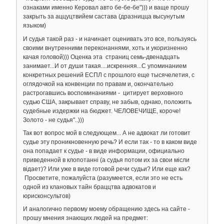
ознаками именно Керовал авто бе-бе-бе"))) и ваще прошу
закрыть за аццуцтвийем састава (дразницца высунутым
языком)
И судья такой раз - и начинает оценивать это все, пользуясь
своими внутренними переконаннями, хоть и укоризненно
качая головой))) Оценка эта страниц семь-двенадцать
занимает...И от души такая....искренняя...С упоминанием
конкретных решений ЕСПЛ с прошлого еще тысячелетия, с
оглядочкой на конвенции по правам и, окончательно
растрогавшись воспоминаниями - цитирует верховного
судью США, закрывает справу, не забыв, однако, положить
судебные издержки на бюджет. ЧЕЛОВЕЧИЩЕ, короче!
Золото - не судья"..)))
Так вот вопрос мой в следующем... А не адвокат ли готовит
судье эту проникновенную речь? И если так - то в каком виде
она попадает к судье - в виде информации, официально
приведенной в клопотанні (а судья потом их за свои місли
відает)? Или уже в виде готовой речи судьи? Или еще как?
Просветите, пожалуйста (разумеется, если это не есть
одной из клановых тайн браццтва адвокатов и
юрисконсультов)
И аналогично первому моему обращению здесь на сайте -
прошу мнения знающих людей на предмет: