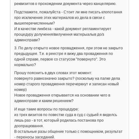
реквизитов о прохождении документа через канцелярию.
Подсткажите, пожалуйста - Стоит ли мне писать клопотання
про исключение этих материалов из дела в связи с
вышеперечисленным?
И в качестве ликбеза - какой документ регламентирует
процедуру долучення/вилучення матерыалыв до/з
админсправи?
3. По делу открыто новое провадження, при этом не закрыто
предыдущее. Т.е. в реестре я вижу два провадження по
одной справе, первое со статусом "повернуто". Это
нормально?
Прошу пояснить в двух словах этот момент:
повернуто равнозначно закрыто? (поскольку на папке дела
номер старого провадження перечеркнут и записан новый
номер)
Новое провадження открывается на основании чего в
админсправе и каким решением?
И еще такие вопросы по процедуре:
из трех визитов по повестке суда в суд с судьей я виделсь
лишь раз - в тот, который родилась постанова про
доопрацювання.
В остальные разы общение только с помощником, результат
- переносы заседаний.