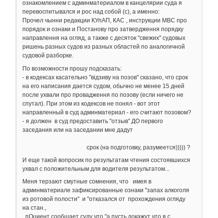
ознакомлением с админматериалом в канцелярии суда я
перевоспитывался и рос над собой (с), а именно:
Прочел чынни редакции КУпАП, КАС , инструкции МВС про
порядок и ознаки и Постанову про затвердження порядку
направлення на огляд, а также с десяток "свежих" судовых
ришень разных судов из разных областей по аналогичной
судовой разборке.
По возможности прошу подсказать:
- в кодексах касательно "відзиву на позов" сказано, что срок
на его написания дается судом, обычно не менее 15 дней
после ухвали про провадження по позову (если ничего не
спутал). При этом из кодексов не понял - вот этот
направленный в суд админматериал - его считают позовом?
- я должен в суд предоставить "отзыв" ДО первого
заседания или на заседании мне дадут
срок (на подготовку, разумеется))))) ?
И еще такой вопросик по результатам чтения состоявшихся
ухвал с положительным для водителя результатом...
Меня терзают смутные сомнения, что имея в
админматериале зафиксированные ознаки "запах алкоголя
из ротовой полости" и "отказался от прохождения огляду
на стан.,
пОциент сообщает суду что "а пусть докажут что я с