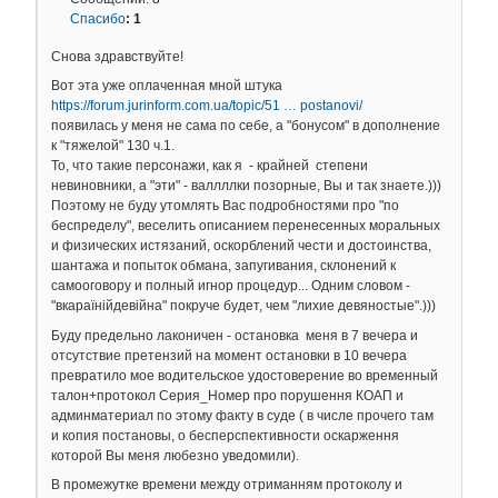
Спасибо
:
1
Снова здравствуйте!
Вот эта уже оплаченная мной штука
https://forum.jurinform.com.ua/topic/51 … postanovi/
появилась у меня не сама по себе, а "бонусом" в дополнение
к "тяжелой" 130 ч.1.
То, что такие персонажи, как я - крайней степени
невиновники, а "эти" - валлллки позорные, Вы и так знаете.)))
Поэтому не буду утомлять Вас подробностями про "по
беспределу", веселить описанием перенесенных моральных
и физических истязаний, оскорблений чести и достоинства,
шантажа и попыток обмана, запугивания, склонений к
самооговору и полный игнор процедур... Одним словом -
"вкараїнійдевійна" покруче будет, чем "лихие девяностые".)))
Буду предельно лаконичен - остановка меня в 7 вечера и
отсутствие претензий на момент остановки в 10 вечера
превратило мое водительское удостоверение во временный
талон+протокол Серия_Номер про порушення КОАП и
админматериал по этому факту в суде ( в числе прочего там
и копия постановы, о бесперспективности оскарження
которой Вы меня любезно уведомили).
В промежутке времени между отриманням протоколу и