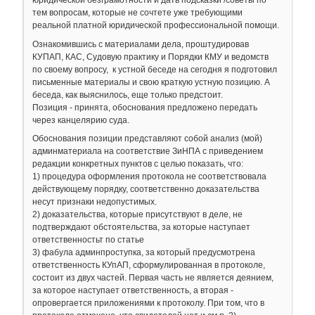
юридической безграмотности и дать подсказки /советы по
тем вопросам, которые не сочтете уже требующими
реальной платной юридической профессиональной помощи.
Ознакомившись с материалами дела, проштудировав
КУПАП, КАС, Судовую практику и Порядки КМУ и ведомств
по своему вопросу, к устной беседе на сегодня я подготовил
письменные материалы и свою краткую устную позицию. А
беседа, как выяснилось, еще только предстоит.
Позиция - принята, обоснования предложено передать
через канцелярию суда.
Обоснования позиции представляют собой анализ (мой)
админматериала на соответствие ЗиНПА с приведением
редакции конкретных пунктов с целью показать, что:
1) процедура оформления протокола не соответствовала
действующему порядку, соответственно доказательства
несут признаки недопустимых.
2) доказательства, которые присутствуют в деле, не
подтверждают обстоятельства, за которые наступает
ответственностьт по статье
3) фабула админпроступка, за который предусмотрена
ответственность КУпАП, сформулированная в протоколе,
состоит из двух частей. Первая часть не является деянием,
за которое наступает ответственность, а вторая -
опровергается приложениями к протоколу. При том, что в