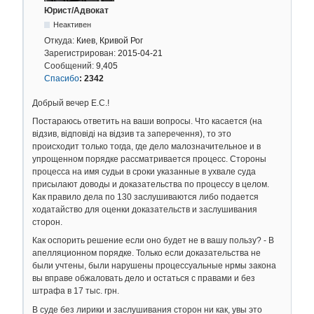
Юрист/Адвокат
Неактивен
Откуда:
Киев, Кривой Рог
Зарегистрирован:
2015-04-21
Сообщений:
9,405
Спасибо
:
2342
Добрый вечер Е.С.!
Постараюсь ответить на ваши вопросы. Что касается (на
відзив, відповіді на відзив та заперечення), то это
происходит только тогда, где дело малозначительное и в
упрощенном порядке рассматривается процесс. Стороны
процесса на имя судьи в сроки указанные в ухвале суда
присылают доводы и доказательства по процессу в целом.
Как правило дела по 130 заслушиваются либо подается
ходатайство для оценки доказательств и заслушивания
сторон.
Как оспорить решение если оно будет не в вашу пользу? - В
апелляционном порядке. Только если доказательства не
были учтены, были нарушены процессуальные нрмы закона
вы вправе обжаловать дело и остаться с правами и без
штрафа в 17 тыс. грн.
В суде без лирики и заслушивания сторон ни как, увы это