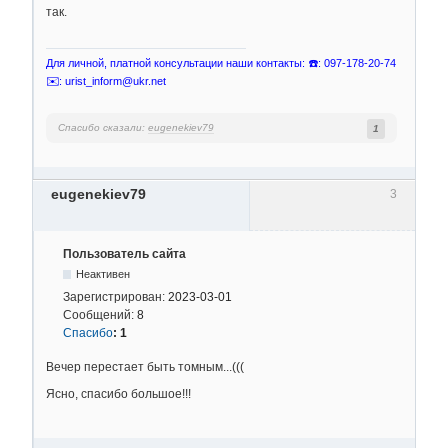
так.
Для личной, платной консультации наши контакты: ☎️: 097-178-20-74
✉️: urist_inform@ukr.net
Спасибо сказали:
eugenekiev79
1
eugenekiev79
3
Пользователь сайта
Неактивен
Зарегистрирован:
2023-03-01
Сообщений:
8
Спасибо
:
1
Вечер перестает быть томным...(((
Ясно, спасибо большое!!!