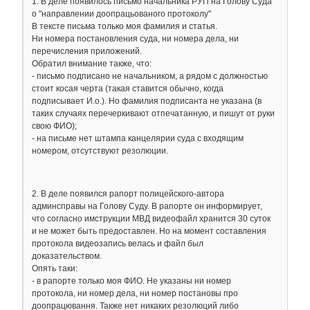
1. В деле появилось письмо начальника РУП на Голову Суда
о "направлении доопрацьованого протоколу"
В тексте письма только моя фамилия и статья.
Ни номера постановления суда, ни номера дела, ни
перечисления приложений.
Обратил внимание также, что:
- письмо подписано не начальником, а рядом с должностью
стоит косая черта (такая ставится обычно, когда
подписывает И.о.). Но фамилия подписанта не указана (в
таких случаях перечеркивают отпечатанную, и пишут от руки
свою ФИО);
- на письме нет штампа канцелярии суда с входящим
номером, отсутствуют резолюции.
2. В деле появился рапорт полицейского-автора
админсправы на Голову Суду. В рапорте он информирует,
что согласно имструкции МВД видеофайл хранится 30 суток
и не может быть предоставлен. Но на момент составления
протокола видеозапись велась и файл был
доказательством.
Опять таки:
- в рапорте только моя ФИО. Не указаны ни номер
протокола, ни номер дела, ни номер постановы про
доопрацювання. Также нет никаких резолюций либо