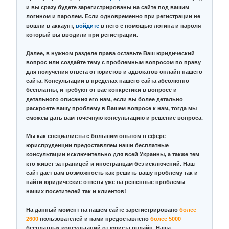
и вы сразу будете зарегистрированы на сайте под вашим
логином и паролем. Если одновременно при регистрации не
вошли в аккаунт,
войдите
в него с помощью логина и пароля
который вы вводили при регистрации.
Далее, в нужном разделе права оставьте Ваш юридический
вопрос или создайте тему с проблемным вопросом по праву
для получения ответа от юристов и адвокатов онлайн нашего
сайта. Консультации в пределах нашего сайта абсолютно
бесплатны, и требуют от вас конкретики в вопросе и
детального описания его нам, если вы более детально
раскроете вашу проблему в Вашем вопросе к нам, тогда мы
сможем дать вам точечную консультацию и решение вопроса.
Мы как специалисты с большим опытом в сфере
юриспруденции предоставляем наши бесплатные
консультации исключительно для всей Украины, а также тем
кто живет за границей и иностранцам без исключений. Наш
сайт дает вам возможность как решить вашу проблему так и
найти юридические ответы уже на решенные проблемы
наших посетителей так и клиентов!
На данный момент на нашем сайте зарегистрировано
более
2600
пользователей и нами предоставлено
более 5000
бесплатных консультаций от юриста онлайн. Наша