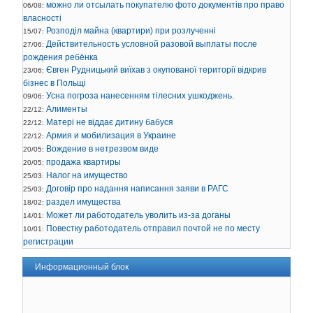
можно ли отсылать покупателю фото документів про право
06/08:
власності
Розподіл майна (квартири) при розлученні
15/07:
Действительность условной разовой выплаты после
27/06:
рождения ребёнка
Євген Рудницький виїхав з окупованої території відкрив
23/06:
бізнес в Польщі
Усна погроза нанесенням тілесних ушкоджень.
09/06:
Алименты
22/12:
Матері не віддає дитину бабуся
22/12:
Армия и мобилизация в Украине
22/12:
Вождение в нетрезвом виде
20/05:
продажа квартиры
20/05:
Налог на имущество
25/03:
Договір про надання написання заяви в РАГС
25/03:
раздел имущества
18/02:
Может ли работодатель уволить из-за доганы
14/01:
Повестку работодатель отправил почтой не по месту
10/01:
регистрации
Информационный блок