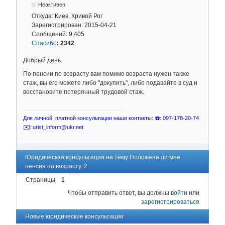
Неактивен
Откуда:
Киев, Кривой Рог
Зарегистрирован:
2015-04-21
Сообщений:
9,405
Спасибо
:
2342
Добрый день.
По пенсии по возрасту вам помимо возраста нужен также
стаж, вы его можете либо "докупить", либо подавайте в суд и
восстановите потерянный трудовой стаж.
Для личной, платной консультации наши контакты: ☎️: 097-178-20-74
✉️: urist_inform@ukr.net
Юридическая консультация на тему Положена ли мне
пенсия по возрасту. 2
Страницы
1
Чтобы отправить ответ, вы должны
войти
или
зарегистрироваться
Новые юридические консультации