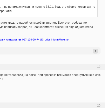
о, я не понимаю нужен ли именно 38.11. Ведь это сбор отходов, а я не
еработки.
с этот квед, то надобности добавлять нет. Если это требование
ую написать запрос, об необходимости внесения еще одного кведа.
ши контакты: ☎️: 097-178-20-74 ✉️: urist_inform@ukr.net
1
19
ще не требовала, но боюсь при проверке все может обернуться не в мою
.....
20