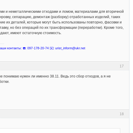
ими и неметаллическими отходами и ломом, материалами для вторичной
ртировку, сепарацию, демонтаж (разборку) отработанных изделий, таких
ние их деталей, которые могут быть использованы повторно, фасовки и
авку, но без операций по их трансформации (переработки). Кроме того,
одают, имеют остаточную стоимость.
ши контакты: ☎️: 097-178-20-74 ✉️: urist_inform@ukr.net
17
 не понимаю нужен ли именно 38.11. Ведь это сбор отходов, а я не
ботки.
18