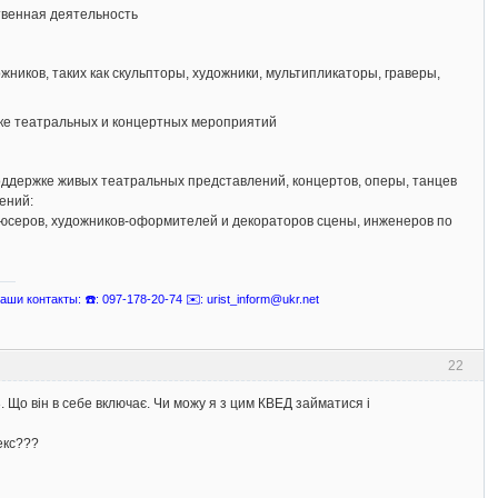
твенная деятельность
ников, таких как скульпторы, художники, мультипликаторы, граверы,
ке театральных и концертных мероприятий
оддержке живых театральных представлений, концертов, оперы, танцев
ений:
юсеров, художников-оформителей и декораторов сцены, инженеров по
ши контакты: ☎️: 097-178-20-74 ✉️: urist_inform@ukr.net
22
. Що він в себе включає. Чи можу я з цим КВЕД займатися і
екс???