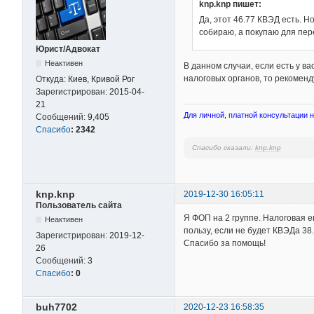
knp.knp пишет:
Да, этот 46.77 КВЭД есть. Н
собираю, а покупаю для пер
Юрист/Адвокат
Неактивен
В данном случаи, если есть у ва
налоговых органов, то рекоменд
Откуда:
Киев, Кривой Рог
Зарегистрирован:
2015-04-
21
Для личной, платной консультации на
Сообщений:
9,405
Спасибо
:
2342
Спасибо сказали:
knp.knp
knp.knp
2019-12-30 16:05:11
Пользователь сайта
Я ФОП на 2 группе. Налоговая е
Неактивен
пользу, если не будет КВЭДа 38.11
Зарегистрирован:
2019-12-
Спасибо за помощь!
26
Сообщений:
3
Спасибо
:
0
buh7702
2020-12-23 16:58:35