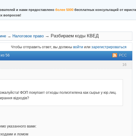
ователей и нами предоставлено
более 5000
бесплатных консультаций от юриста
их вопросов!
→
Разбираем коды КВЕД
аине
→
Налоговое право
Чтобы отправить ответ, вы должны
войти
или
зарегистрироваться
 из 56
РСС
16
ожалуйста! ФОП покупает отходы полиэтилена как сырье у юр.лиц.
ирання відходів?
имо указанного вами:
тходами и ломом