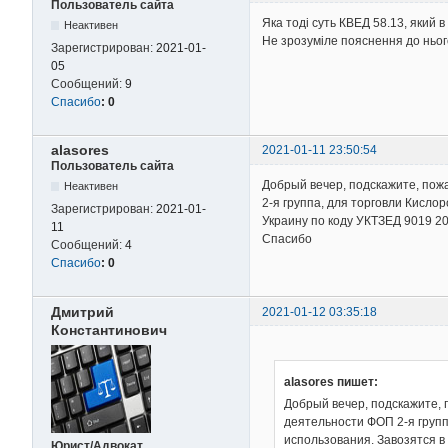
Пользователь сайта
Яка тоді суть КВЕД 58.13, який 
Неактивен
Не зрозуміле пояснення до ньог
Зарегистрирован:
2021-01-
05
Сообщений:
9
Спасибо
:
0
alasores
2021-01-11 23:50:54
Пользователь сайта
Добрый вечер, подскажите, пож
Неактивен
2-я группа, для торговли Кисл
Зарегистрирован:
2021-01-
Украину по коду УКТЗЕД 9019 20
11
Спасибо
Сообщений:
4
Спасибо
:
0
Дмитрий
2021-01-12 03:35:18
Константинович
alasores пишет:
Добрый вечер, подскажите, 
деятельности ФОП 2-я груп
использования. Завозятся в 
Юрист/Адвокат