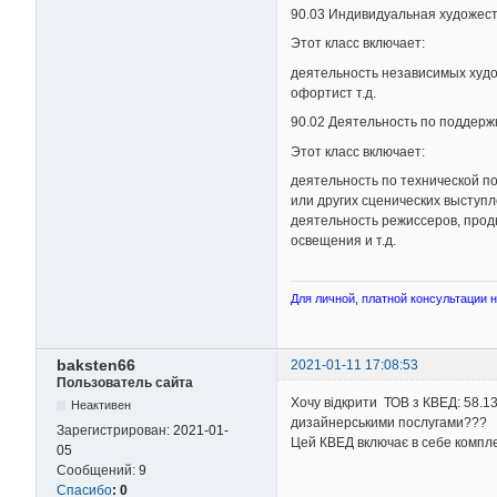
90.03 Индивидуальная художес
Этот класс включает:
деятельность независимых худож
офортист т.д.
90.02 Деятельность по поддерж
Этот класс включает:
деятельность по технической п
или других сценических выступл
деятельность режиссеров, прод
освещения и т.д.
Для личной, платной консультации на
baksten66
2021-01-11 17:08:53
Пользователь сайта
Хочу відкрити ТОВ з КВЕД: 58.13
Неактивен
дизайнерськими послугами???
Зарегистрирован:
2021-01-
Цей КВЕД включає в себе компл
05
Сообщений:
9
Спасибо
:
0