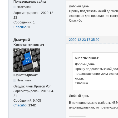
Пользователь сайта
Добрый день.
Неактивен
Прошу подсказать какой должен
Зарегистрирован:
2020-12-
экспертов для проведения конк
23
Спасибо
Сообщений:
1
Спасибо
:
0
Дмитрий
2020-12-23 17:35:20
Константинович
buh7702 пишет:
Добрый день.
Прошу подсказать какой дол
предоставление услуг экспе
Юрист/Адвокат
жюри.
Неактивен
Спасибо
Откуда:
Киев, Кривой Рог
Зарегистрирован:
2015-04-
Добрый день.
21
Сообщений:
9,405
В принципе можно выбрать КВЭД 
Спасибо
:
2342
индивидуальная, то преимущест
_________