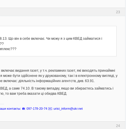
23
8.13. Що він в себе включає. Чи можу я з цим КВЕД займатися і
??
омплекс???
включає видання газет, у т.ч. рекламних газет, які виходять принаймні
 може бути здійснене як у друкованому, так і в електронному вигляді, у
 не включає: діяльність інформаційних агентств, див. 63.91.
ВЕД, а саме 74.10. В такому випадку, якщо ви збираєтесь займатись і
ю, то вам треба вказати ці обидва КВЕД.
ши контакты: ☎️: 097-178-20-74 ✉️: urist_inform@ukr.net
24