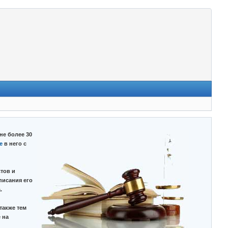
не более 30
е
в него с
тов и
писания его
.
также тем
 на