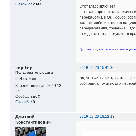
Спасибо
:
2342
Этот класс включает:
оптовую торговлю металлическ
переработки, в т.ч. их сбор, со
как автомобили, с целью получе
перефасування, хранения и дост
отходы, которые покупают и пр
Для личной, платной консультации на
knp.knp
2019-12-26 15:41:36
Пользователь сайта
Да, этот 46.77 КВЭД есть. Но, я
Неактивен
собираю, а покупаю для перера
Зарегистрирован:
2019-12-
26
Сообщений:
3
Спасибо
:
0
Дмитрий
2019-12-26 18:12:23
Константинович