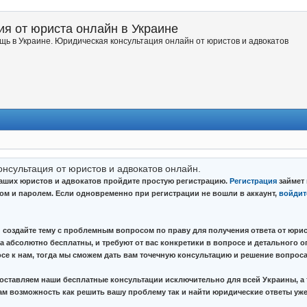
я от юриста онлайн в Украине
ь в Украине. Юридическая консультация онлайн от юристов и адвокатов
онсультация от юристов и адвокатов онлайн.
наших юристов и адвокатов пройдите простую регистрацию.
Регистрация
займет 
ном и паролем. Если одновременно при регистрации не вошли в аккаунт,
войдит
 создайте тему с проблемным вопросом по праву для получения ответа от юрис
а абсолютно бесплатны, и требуют от вас конкретики в вопросе и детального о
се к нам, тогда мы сможем дать вам точечную консультацию и решение вопроса
ставляем наши бесплатные консультации исключительно для всей Украины, а 
вам возможность как решить вашу проблему так и найти юридические ответы уже