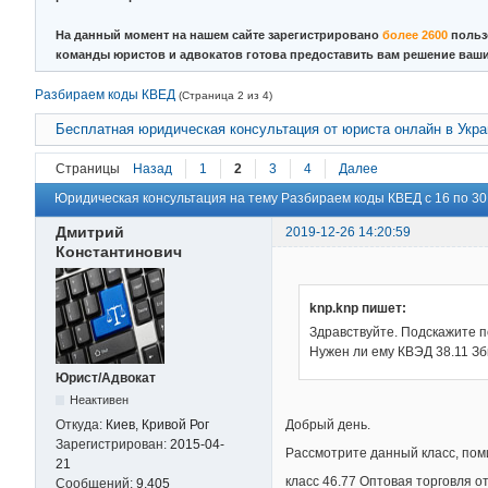
На данный момент на нашем сайте зарегистрировано
более 2600
польз
команды юристов и адвокатов готова предоставить вам решение ваш
Разбираем коды КВЕД
(Страница 2 из 4)
Бесплатная юридическая консультация от юриста онлайн в Укр
Страницы
Назад
1
2
3
4
Далее
Юридическая консультация на тему Разбираем коды КВЕД с 16 по 30
Дмитрий
2019-12-26 14:20:59
Константинович
knp.knp пишет:
Здравствуйте. Подскажите п
Нужен ли ему КВЭД 38.11 Зб
Юрист/Адвокат
Неактивен
Добрый день.
Откуда:
Киев, Кривой Рог
Зарегистрирован:
2015-04-
Рассмотрите данный класс, пом
21
класс 46.77 Оптовая торговля о
Сообщений:
9,405