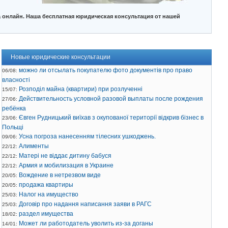
 онлайн. Наша бесплатная юридическая консультация от нашей
Новые юридические консультации
можно ли отсылать покупателю фото документів про право
06/08:
власності
Розподіл майна (квартири) при розлученні
15/07:
Действительность условной разовой выплаты после рождения
27/06:
ребёнка
Євген Рудницький виїхав з окупованої території відкрив бізнес в
23/06:
Польщі
Усна погроза нанесенням тілесних ушкоджень.
09/06:
Алименты
22/12:
Матері не віддає дитину бабуся
22/12:
Армия и мобилизация в Украине
22/12:
Вождение в нетрезвом виде
20/05:
продажа квартиры
20/05:
Налог на имущество
25/03:
Договір про надання написання заяви в РАГС
25/03:
раздел имущества
18/02:
Может ли работодатель уволить из-за доганы
14/01: