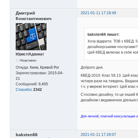
Дмитрий
2021-01-11 17:18:49
Константинович
baksten66 пишет:
Хочу відкрити ТОВ з КВЕД: 5
дизайнерськими послугами?
Цей КВЕД включає в себе к
Юрист/Адвокат
Неактивен
Доброго дня.
Откуда:
Киев, Кривой Рог
Зарегистрирован:
2015-04-
КВЕД-2010: Клас 58.13. Цей клас 
21
чотири рази на тиждень. Видання
Сообщений:
9,405
т.ч. у мережі Інтернет. Цей клас
Спасибо
:
2342
Стосовно дизайну, то це інший К
дизайном і видавничою діяльніст
Для личной, платной консультации на
baksten66
2021-01-11 17:28:07