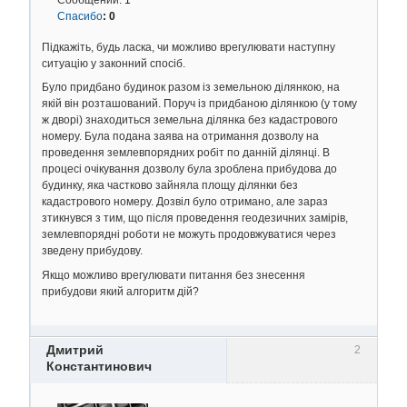
Спасибо
:
0
Підкажіть, будь ласка, чи можливо врегулювати наступну
ситуацію у законний спосіб.
Було придбано будинок разом із земельною ділянкою, на
якій він розташований. Поруч із придбаною ділянкою (у тому
ж дворі) знаходиться земельна ділянка без кадастрового
номеру. Була подана заява на отримання дозволу на
проведення землевпорядних робіт по данній ділянці. В
процесі очікування дозволу була зроблена прибудова до
будинку, яка частково зайняла площу ділянки без
кадастрового номеру. Дозвіл було отримано, але зараз
зтикнувся з тим, що після проведення геодезичних замірів,
землевпорядні роботи не можуть продовжуватися через
зведену прибудову.
Якщо можливо врегулювати питання без знесення
прибудови який алгоритм дій?
Дмитрий
2
Константинович