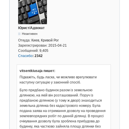
Юрист/Адвокат
Неактивен
Откуда:
Киев, Кривой Рог
Зарегистрирован:
2015-04-21
Сообщений:
9,405
Спасибо
:
2342
vitsentkiusaja пишет:
Підкажіть, будь ласка, чи можливо врегулювати
наступну ситуацію у законний спосіб.
Було придбано будинок разом із земельною
ділянкою, на якій він розташований. Поруч із
придбаною ділянкою (у тому ж дворі) знаходиться
земельна ділянка без кадастрового номеру. Була
подана заява на отримання дозволу на проведення
землевпорядних робіт по данній ділянці. В процесі
очікування дозволу була зроблена прибудова до
будинку, яка частково зайняла площу ділянки без