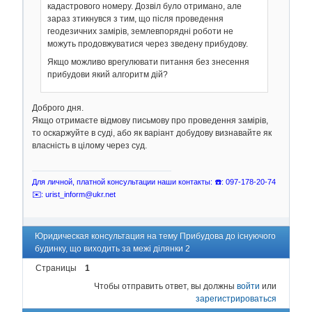
кадастрового номеру. Дозвіл було отримано, але
зараз зтикнувся з тим, що після проведення
геодезичних замірів, землевпорядні роботи не
можуть продовжуватися через зведену прибудову.
Якщо можливо врегулювати питання без знесення
прибудови який алгоритм дій?
Доброго дня.
Якщо отримаєте відмову письмову про проведення замірів,
то оскаржуйте в суді, або як варіант добудову визнавайте як
власність в цілому через суд.
Для личной, платной консультации наши контакты: ☎️: 097-178-20-74
✉️: urist_inform@ukr.net
Юридическая консультация на тему Прибудова до існуючого
будинку, що виходить за межі ділянки 2
Страницы
1
Чтобы отправить ответ, вы должны
войти
или
зарегистрироваться