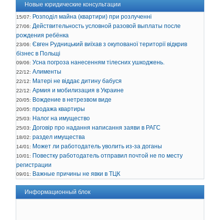
Новые юридические консультации
Розподіл майна (квартири) при розлученні
15/07:
Действительность условной разовой выплаты после
27/06:
рождения ребёнка
Євген Рудницький виїхав з окупованої території відкрив
23/06:
бізнес в Польщі
Усна погроза нанесенням тілесних ушкоджень.
09/06:
Алименты
22/12:
Матері не віддає дитину бабуся
22/12:
Армия и мобилизация в Украине
22/12:
Вождение в нетрезвом виде
20/05:
продажа квартиры
20/05:
Налог на имущество
25/03:
Договір про надання написання заяви в РАГС
25/03:
раздел имущества
18/02:
Может ли работодатель уволить из-за доганы
14/01:
Повестку работодатель отправил почтой не по месту
10/01:
регистрации
Важные причины не явки в ТЦК
09/01:
Информационный блок