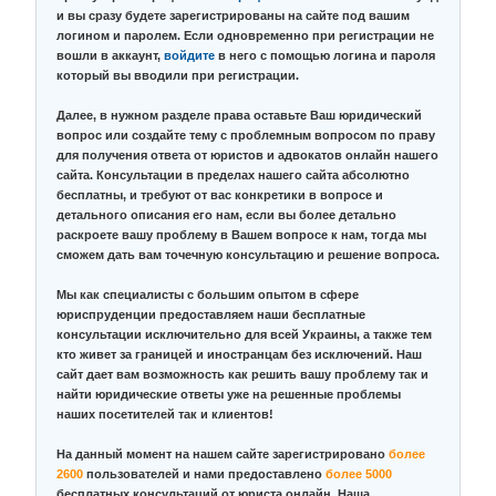
и вы сразу будете зарегистрированы на сайте под вашим
логином и паролем. Если одновременно при регистрации не
вошли в аккаунт,
войдите
в него с помощью логина и пароля
который вы вводили при регистрации.
Далее, в нужном разделе права оставьте Ваш юридический
вопрос или создайте тему с проблемным вопросом по праву
для получения ответа от юристов и адвокатов онлайн нашего
сайта. Консультации в пределах нашего сайта абсолютно
бесплатны, и требуют от вас конкретики в вопросе и
детального описания его нам, если вы более детально
раскроете вашу проблему в Вашем вопросе к нам, тогда мы
сможем дать вам точечную консультацию и решение вопроса.
Мы как специалисты с большим опытом в сфере
юриспруденции предоставляем наши бесплатные
консультации исключительно для всей Украины, а также тем
кто живет за границей и иностранцам без исключений. Наш
сайт дает вам возможность как решить вашу проблему так и
найти юридические ответы уже на решенные проблемы
наших посетителей так и клиентов!
На данный момент на нашем сайте зарегистрировано
более
2600
пользователей и нами предоставлено
более 5000
бесплатных консультаций от юриста онлайн. Наша