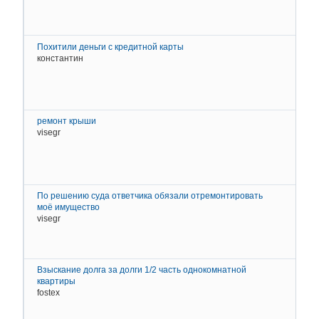
2
Д
К
Похитили деньги с кредитной карты
константин
2
Д
К
ремонт крыши
visegr
2
Д
К
По решению суда ответчика обязали отремонтировать
моё имущество
visegr
2
Д
К
Взыскание долга за долги 1/2 часть однокомнатной
квартиры
fostex
2
f