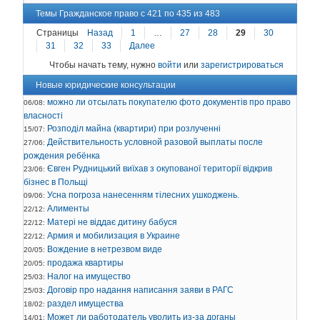
Темы Гражданское право с 421 по 435 из 483
Страницы
Назад
1
…
27
28
29
30
31
32
33
Далее
Чтобы начать тему, нужно
войти
или
зарегистрироваться
Новые юридические консультации
можно ли отсылать покупателю фото документів про право
06/08:
власності
Розподіл майна (квартири) при розлученні
15/07:
Действительность условной разовой выплаты после
27/06:
рождения ребёнка
Євген Рудницький виїхав з окупованої території відкрив
23/06:
бізнес в Польщі
Усна погроза нанесенням тілесних ушкоджень.
09/06:
Алименты
22/12:
Матері не віддає дитину бабуся
22/12:
Армия и мобилизация в Украине
22/12:
Вождение в нетрезвом виде
20/05:
продажа квартиры
20/05:
Налог на имущество
25/03:
Договір про надання написання заяви в РАГС
25/03:
раздел имущества
18/02:
Может ли работодатель уволить из-за доганы
14/01: