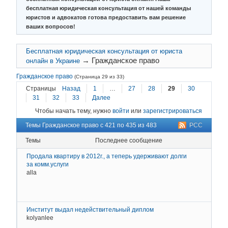
бесплатная юридическая консультация от нашей команды
юристов и адвокатов готова предоставить вам решение
ваших вопросов!
Бесплатная юридическая консультация от юриста
→
Гражданское право
онлайн в Украине
Гражданское право
(Страница 29 из 33)
Страницы
Назад
1
…
27
28
29
30
31
32
33
Далее
Чтобы начать тему, нужно
войти
или
зарегистрироваться
Темы Гражданское право с 421 по 435 из 483
РСС
Темы
последнее сообщение
Продала квартиру в 2012г., а теперь удерживают долги
за комм.услуги
alla
2
Д
К
Институт выдал недействительный диплом
kolyanlee