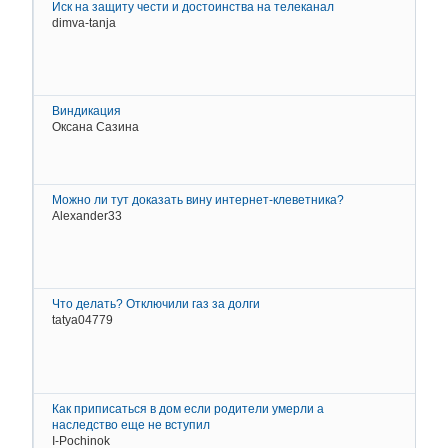
Иск на защиту чести и достоинства на телеканал
dimva-tanja
2
Д
К
Виндикация
Оксана Сазина
2
О
Можно ли тут доказать вину интернет-клеветника?
Alexander33
2
Д
К
Что делать? Отключили газ за долги
tatya04779
2
Д
К
Как приписаться в дом если родители умерли а
наследство еще не вступил
I-Pochinok