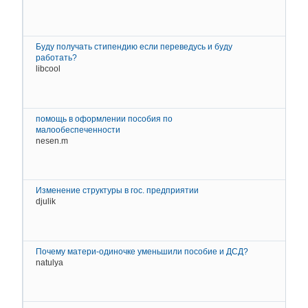
2
Д
К
Буду получать стипендию если переведусь и буду
работать?
libcool
2
Д
К
помощь в оформлении пособия по
малообеспеченности
nesen.m
2
Д
К
Изменение структуры в гос. предприятии
djulik
2
d
Почему матери-одиночке уменьшили пособие и ДСД?
natulya
2
n