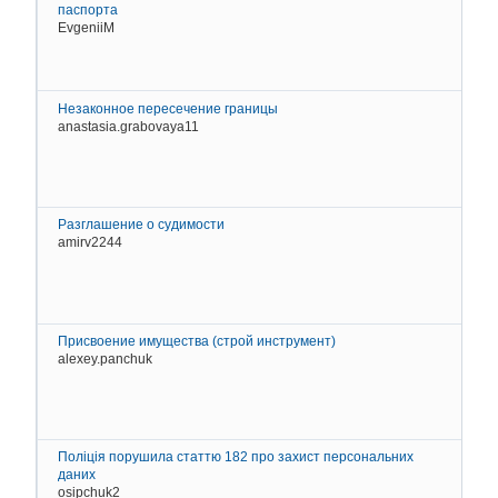
паспорта
EvgeniiM
2
Д
К
Незаконное пересечение границы
anastasia.grabovaya11
2
Д
К
Разглашение о судимости
amirv2244
2
Д
К
Присвоение имущества (строй инструмент)
alexey.panchuk
2
Д
К
Поліція порушила статтю 182 про захист персональних
даних
osipchuk2