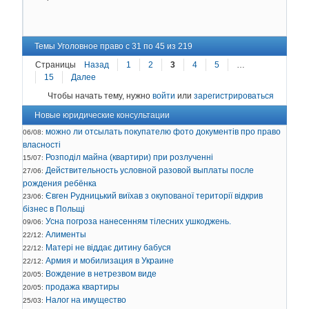
2
Д
К
Темы Уголовное право с 31 по 45 из 219
Страницы
Назад
1
2
3
4
5
…
15
Далее
Чтобы начать тему, нужно
войти
или
зарегистрироваться
Новые юридические консультации
можно ли отсылать покупателю фото документів про право
06/08:
власності
Розподіл майна (квартири) при розлученні
15/07:
Действительность условной разовой выплаты после
27/06:
рождения ребёнка
Євген Рудницький виїхав з окупованої території відкрив
23/06:
бізнес в Польщі
Усна погроза нанесенням тілесних ушкоджень.
09/06:
Алименты
22/12:
Матері не віддає дитину бабуся
22/12:
Армия и мобилизация в Украине
22/12:
Вождение в нетрезвом виде
20/05:
продажа квартиры
20/05:
Налог на имущество
25/03: