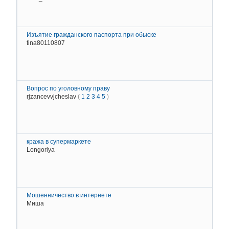
2
Д
К
Изъятие гражданского паспорта при обыске
tina80110807
2
Д
К
Вопрос по уголовному праву
rjzancevvjcheslav
(
1
2
3
4
5
)
2
Д
К
кража в супермаркете
Longoriya
2
Д
К
Мошенничество в интернете
Миша
2
Д